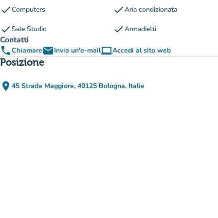
check
check
Computers
Aria condizionata
check
check
Sale Studio
Armadietti
Contatti
phone
email
computer
Chiamare
Invia un'e-mail
Accedi al sito web
(nuova scheda)
Posizione
place
45 Strada Maggiore, 40125 Bologna, Italie
(apri in Google Maps)
(nuova scheda)