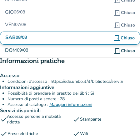
door_front
Chiuso
GIO
06/08
door_front
Chiuso
VEN
07/08
door_front
Chiuso
SAB
08/08
door_front
Chiuso
DOM
09/08
door_front
Chiuso
Informazioni pratiche
Accesso
Condizioni d'accesso : https://sde.unibo.it/it/biblioteca/servizi
Informazioni aggiuntive
Possibilità di prendere in prestito dei libri : Si
Numero di posti a sedere : 28
Accesso al catalogo :
Maggiori informazioni
Servizi disponibili
Accesso persone a mobilità
check
check
Stampante
ridotta
check
check
Prese elettriche
Wifi