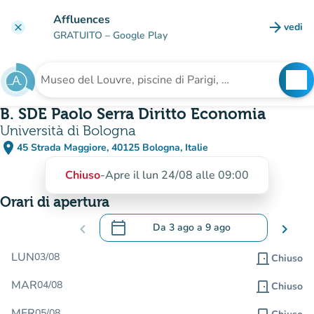
Vai al contenuto principale
Affluences
arrow_forward
vedi
clear
(nuova
GRATUITO
– Google Play
search
See
Cerca una struttura
B. SDE Paolo Serra Diritto Economia
Università di Bologna
place
45 Strada Maggiore, 40125 Bologna, Italie
(apri in Google Maps)
(nuova scheda)
Chiuso
-
Apre il lun 24/08 alle 09:00
Orari di apertura
calendar_today
chevron_left
Da
3 ago
a
9 ago
chevron_right
.
Aprire il calendario per modificare le da
LUN
03/08
door_front
Chiuso
MAR
04/08
door_front
Chiuso
MER
05/08