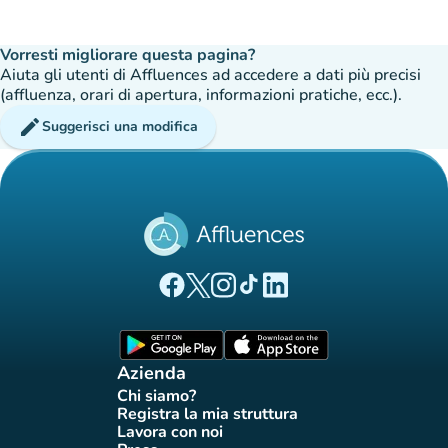
Vorresti migliorare questa pagina?
Aiuta gli utenti di Affluences ad accedere a dati più precisi
(affluenza, orari di apertura, informazioni pratiche, ecc.).
edit
Suggerisci una modifica
(nuova scheda)
(nuova scheda)
(nuova scheda)
(nuova scheda)
(nuova scheda)
Pagina Facebook di Affluences
Pagina Twitter di Affluences
Pagina Instagram di Affluences
Pagina Tiktok di Affluences
Pagina LinkedIn di Afflue
(nuova scheda)
(nuova scheda)
Azienda
Chi siamo?
(nuova scheda)
Registra la mia struttura
(nuova scheda)
Lavora con noi
(nuova scheda)