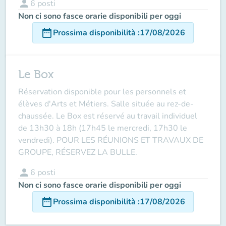
person
6
posti
Non ci sono fasce orarie disponibili per oggi
date_range
Prossima disponibilità
:
17/08/2026
Le Box
Réservation disponible pour les personnels et
élèves d'Arts et Métiers. Salle située au rez-de-
chaussée. Le Box est réservé au travail individuel
de 13h30 à 18h (17h45 le mercredi, 17h30 le
vendredi). POUR LES RÉUNIONS ET TRAVAUX DE
GROUPE, RÉSERVEZ LA BULLE.
person
6
posti
Non ci sono fasce orarie disponibili per oggi
date_range
Prossima disponibilità
:
17/08/2026