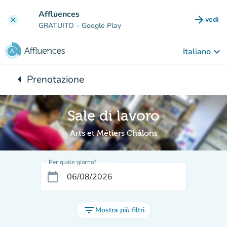
Vai al contenuto principale
Affluences
arrow_forward
vedi
clear
(nuova
GRATUITO
– Google Play
keyboard_arrow_down
Italiano
arrow_left
Prenotazione
Torna a:
Sale di lavoro
Arts et Métiers Châlons
Per quale giorno?
calendar_today
filter_list
Mostra più filtri