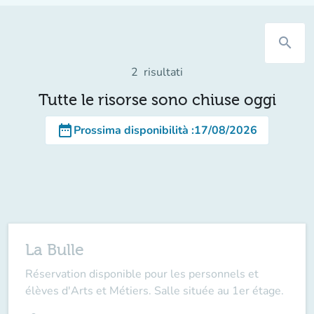
search
2
risultati
Tutte le risorse sono chiuse oggi
date_range
Prossima disponibilità
:
17/08/2026
La Bulle
Réservation disponible pour les personnels et
élèves d'Arts et Métiers. Salle située au 1er étage.