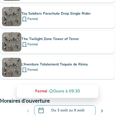
Toy Soldiers Parachute Drop Single Rider
door_front
Fermé
The Twilight Zone Tower of Terror
door_front
Fermé
L’Aventure Totalement Toquée de Rémy
door_front
Fermé
Fermé
-
Ouvre à 09:30
info_outline
Horaires d'ouverture
calendar_today
chevron_left
Du
3 août
au
9 août
chevron_right
.
Ouvrir le calendrier pour changer de dat