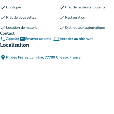
check
check
Boutique
Prêt de fauteuils roulants
check
check
Prêt de poussettes
Restauration
check
check
Location de matériel
Distributeur automatique
Contact
phone
email
computer
Appeler
Envoyer un email
Accéder au site web
(nouvel onglet)
Localisation
place
Pl. des Frères Lumière, 77700 Chessy, France
(ouvrir dans Google Maps)
(nouvel onglet)