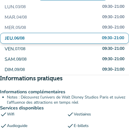
LUN.
09:30
–
21:00
03/08
MAR.
09:30
–
21:00
04/08
MER.
09:30
–
21:00
05/08
JEU.
09:30
–
21:00
06/08
VEN.
09:30
–
21:00
07/08
SAM.
09:30
–
21:00
08/08
DIM.
09:30
–
21:00
09/08
Informations pratiques
Informations complémentaires
Notes : Découvrez l’univers de Walt Disney Studios Paris et suivez
l’affluence des attractions en temps réel
Services disponibles
check
check
Wifi
Vestiaires
check
check
Audioguide
E-billets