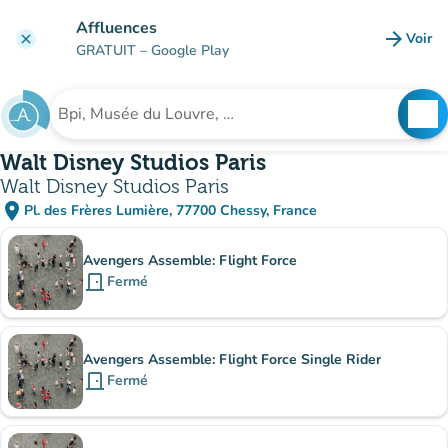
Aller au contenu principal
Affluences
arrow_forward
Voir
clear
(nouve
GRATUIT
– Google Play
search
See
Rechercher un établissement
Walt Disney Studios Paris
Walt Disney Studios Paris
place
Pl. des Frères Lumière, 77700 Chessy, France
(ouvrir dans Google Maps)
(nouvel onglet)
Sous-sites
Avengers Assemble: Flight Force
door_front
Fermé
Avengers Assemble: Flight Force Single Rider
door_front
Fermé