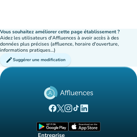
Vous souhaitez améliorer cette page établissement ?
Aidez les utilisateurs d'Affluences à avoir accès à des
données plus précises (affluence, horaire d'ouverture,
informations pratiques…)
edit
Suggérer une modification
(nouvel onglet)
(nouvel onglet)
(nouvel onglet)
(nouvel onglet)
(nouvel onglet)
Page Facebook Affluences
Page Twitter Affluences
Page Instagram Affluences
Page Tiktok Affluences
Page LinkedIn Affluences
(nouvel onglet)
(nouvel onglet)
Entreprise