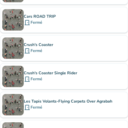
Cars ROAD TRIP
door_front
Fermé
Crush's Coaster
door_front
Fermé
Crush's Coaster Single Rider
door_front
Fermé
Les Tapis Volants-Flying Carpets Over Agrabah
door_front
Fermé