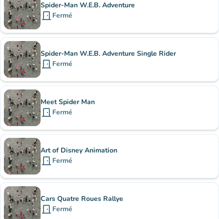
Spider-Man W.E.B. Adventure
door_front
Fermé
Spider-Man W.E.B. Adventure Single Rider
door_front
Fermé
Meet Spider Man
door_front
Fermé
Art of Disney Animation
door_front
Fermé
Cars Quatre Roues Rallye
door_front
Fermé