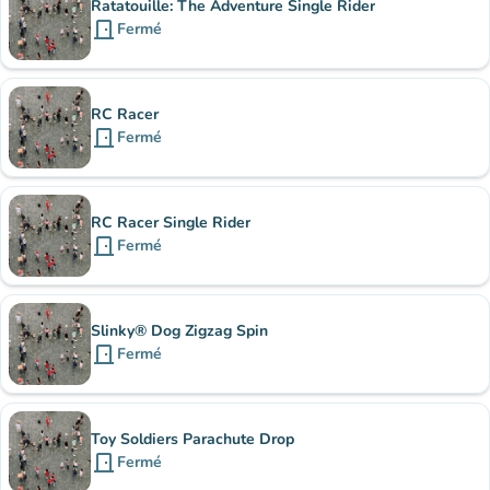
Ratatouille: The Adventure Single Rider
door_front
Fermé
RC Racer
door_front
Fermé
RC Racer Single Rider
door_front
Fermé
Slinky® Dog Zigzag Spin
door_front
Fermé
Toy Soldiers Parachute Drop
door_front
Fermé