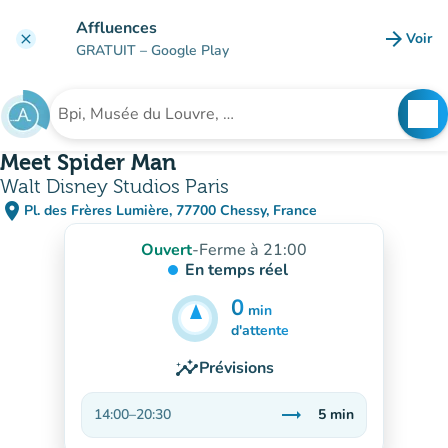
Aller au contenu principal
Affluences
arrow_forward
Voir
clear
(nouve
GRATUIT
– Google Play
search
See
Rechercher un établissement
Meet Spider Man
Walt Disney Studios Paris
place
Pl. des Frères Lumière, 77700 Chessy, France
(ouvrir dans Google Maps)
(nouvel onglet)
Ouvert
-
Ferme à 21:00
En temps réel
0
min
5
min
d'attente
insights
Prévisions
trending_flat
14:00
–
20:30
5
min
Stable