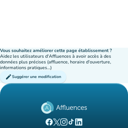
Vous souhaitez améliorer cette page établissement ?
Aidez les utilisateurs d'Affluences à avoir accès à des
données plus précises (affluence, horaire d'ouverture,
informations pratiques…)
edit
Suggérer une modification
(nouvel onglet)
(nouvel onglet)
(nouvel onglet)
(nouvel onglet)
(nouvel onglet)