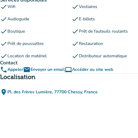
Services disponibles
check
check
Wifi
Vestiaires
check
check
Audioguide
E-billets
check
check
Boutique
Prêt de fauteuils roulants
check
check
Prêt de poussettes
Restauration
check
check
Location de matériel
Distributeur automatique
Contact
phone
email
computer
Appeler
Envoyer un email
Accéder au site web
(nouvel onglet)
Localisation
place
Pl. des Frères Lumière, 77700 Chessy, France
(ouvrir dans Google Maps)
(nouvel onglet)