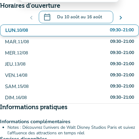
Horaires d'ouverture
calendar_today
chevron_left
Du
10 août
au
16 août
chevron_right
.
Ouvrir le calendrier pour changer de date
LUN.
09:30
–
21:00
10/08
MAR.
09:30
–
21:00
11/08
MER.
09:30
–
21:00
12/08
JEU.
09:30
–
21:00
13/08
VEN.
09:30
–
21:00
14/08
SAM.
09:30
–
21:00
15/08
DIM.
09:30
–
21:00
16/08
Informations pratiques
Informations complémentaires
Notes : Découvrez l’univers de Walt Disney Studios Paris et suivez
l’affluence des attractions en temps réel