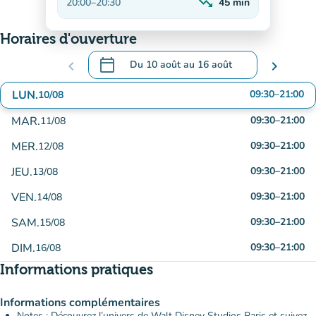
trending_down
20:00
–
20:30
45
min
En baisse
Horaires d'ouverture
calendar_today
chevron_left
Du
10 août
au
16 août
chevron_right
.
Ouvrir le calendrier pour changer de date
LUN.
09:30
–
21:00
10/08
MAR.
09:30
–
21:00
11/08
MER.
09:30
–
21:00
12/08
JEU.
09:30
–
21:00
13/08
VEN.
09:30
–
21:00
14/08
SAM.
09:30
–
21:00
15/08
DIM.
09:30
–
21:00
16/08
Informations pratiques
Informations complémentaires
Notes : Découvrez l’univers de Walt Disney Studios Paris et suivez