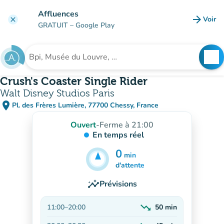
Aller au contenu principal
Affluences
arrow_forward
Voir
clear
(nouve
GRATUIT
– Google Play
search
See
Rechercher un établissement
Crush's Coaster Single Rider
Walt Disney Studios Paris
place
Pl. des Frères Lumière, 77700 Chessy, France
(ouvrir dans Google Maps)
(nouvel onglet)
Ouvert
-
Ferme à 21:00
En temps réel
0
min
1h
min
d'attente
insights
Prévisions
trending_down
11:00
–
20:00
50
min
En baisse