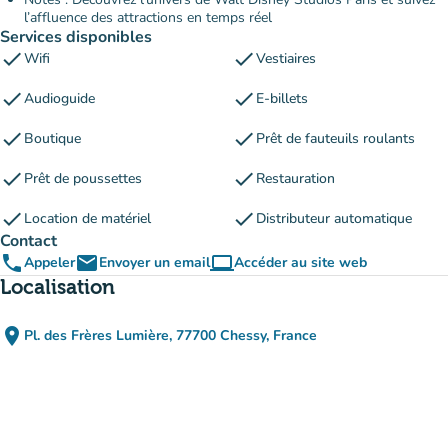
l’affluence des attractions en temps réel
Services disponibles
check
check
Wifi
Vestiaires
check
check
Audioguide
E-billets
check
check
Boutique
Prêt de fauteuils roulants
check
check
Prêt de poussettes
Restauration
check
check
Location de matériel
Distributeur automatique
Contact
phone
email
computer
Appeler
Envoyer un email
Accéder au site web
(nouvel onglet)
Localisation
place
Pl. des Frères Lumière, 77700 Chessy, France
(ouvrir dans Google Maps)
(nouvel onglet)