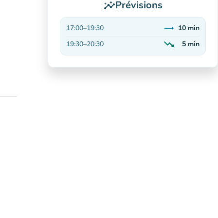
Prévisions
insights
trending_flat
17:00
–
19:30
10
min
Stable
trending_down
19:30
–
20:30
5
min
En baisse