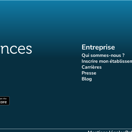
Entreprise
Qui sommes-nous ?
(nouvel ongle
Inscrire mon établisse
(nouvel o
Carrières
(nouvel onglet)
Presse
let)
onglet)
vel onglet)
nouvel onglet)
(nouvel onglet)
Blog
luences
ffluences
ram Affluences
ktok Affluences
 LinkedIn Affluences
(nouvel onglet)
nglet)
(nouvel onglet)