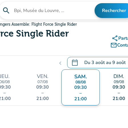
search
Rechercher
Rechercher un établissement
ngers Assemble: Flight Force Single Rider
rce Single Rider
share
Part
mail_outline
Cont
calendar_today
Du
3 août
au
9 août
chevron_left
.
Ouvrir le calendrier pour 
JEU.
VEN.
DIM.
SAM.
06/08
07/08
09/08
08/08
09:30
09:30
09:30
09:30
–
–
–
–
21:00
21:00
21:00
21:00