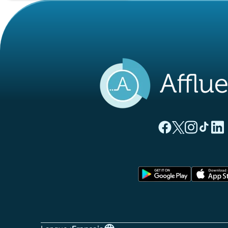
(nouvel onglet)
(nouvel ong
(nouvel 
(nou
(
Page Facebook Aff
Page Twitter A
Page Instag
Page Ti
Page
(nouvel o