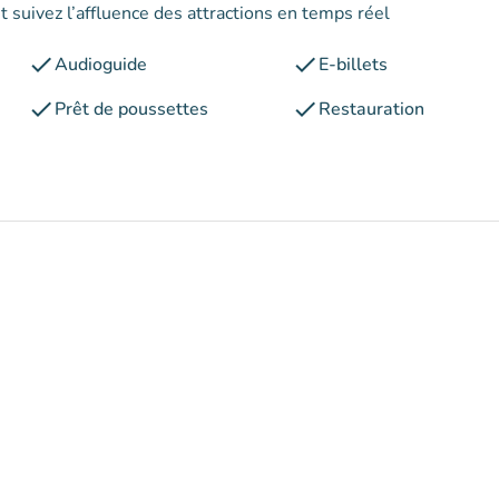
 suivez l’affluence des attractions en temps réel
check
check
Audioguide
E-billets
check
check
Prêt de poussettes
Restauration