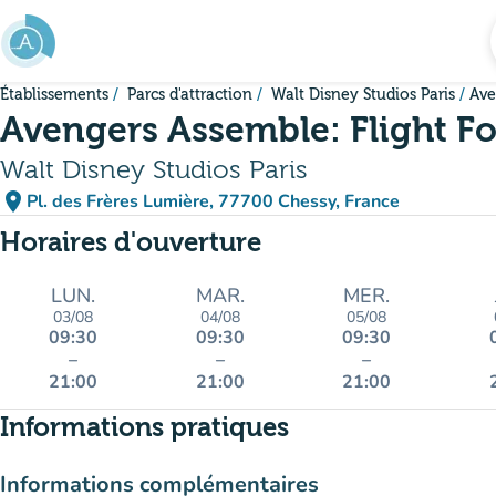
Aller au contenu principal
Établissements
Parcs d'attraction
Walt Disney Studios Paris
Ave
Avengers Assemble: Flight Fo
Walt Disney Studios Paris
place
Pl. des Frères Lumière, 77700 Chessy, France
(ouvrir dans Google Maps)
(nouvel onglet)
Horaires d'ouverture
LUN.
MAR.
MER.
03/08
04/08
05/08
09:30
09:30
09:30
–
–
–
21:00
21:00
21:00
Informations pratiques
Informations complémentaires