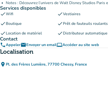
Notes : Découvrez l’univers de Walt Disney Studios Paris et
Services disponibles
check
check
Wifi
Vestiaires
check
check
Boutique
Prêt de fauteuils roulants
check
check
Location de matériel
Distributeur automatique
Contact
phone
email
computer
Appeler
Envoyer un email
Accéder au site web
(nouvel onglet)
Localisation
place
Pl. des Frères Lumière, 77700 Chessy, France
(ouvrir dans Google Maps)
(nouvel onglet)