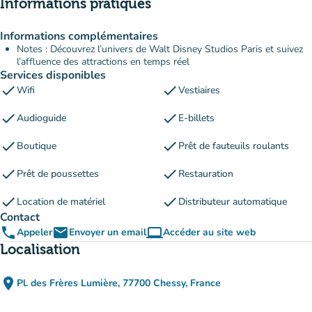
Informations pratiques
Informations complémentaires
Notes : Découvrez l’univers de Walt Disney Studios Paris et suivez
l’affluence des attractions en temps réel
Services disponibles
check
check
Wifi
Vestiaires
check
check
Audioguide
E-billets
check
check
Boutique
Prêt de fauteuils roulants
check
check
Prêt de poussettes
Restauration
check
check
Location de matériel
Distributeur automatique
Contact
phone
email
computer
Appeler
Envoyer un email
Accéder au site web
(nouvel onglet)
Localisation
place
Pl. des Frères Lumière, 77700 Chessy, France
(ouvrir dans Google Maps)
(nouvel onglet)