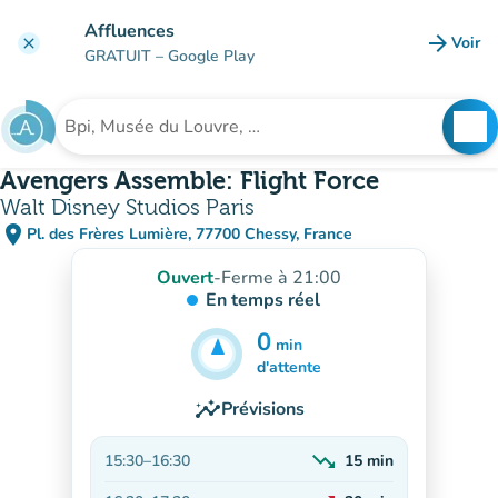
Aller au contenu principal
Affluences
arrow_forward
Voir
clear
(nouve
GRATUIT
– Google Play
search
See
Rechercher un établissement
Avengers Assemble: Flight Force
Walt Disney Studios Paris
place
Pl. des Frères Lumière, 77700 Chessy, France
(ouvrir dans Google Maps)
(nouvel onglet)
Ouvert
-
Ferme à 21:00
En temps réel
0
min
25
min
d'attente
insights
Prévisions
trending_down
15:30
–
16:30
15
min
En baisse