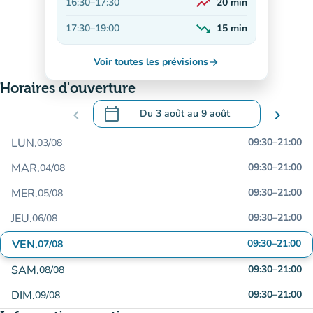
trending_up
16:30
–
17:30
20
min
En hausse
trending_down
17:30
–
19:00
15
min
En baisse
Voir toutes les prévisions
arrow_forward
Horaires d'ouverture
calendar_today
chevron_left
Du
3 août
au
9 août
chevron_right
.
Ouvrir le calendrier pour changer de dat
LUN.
09:30
–
21:00
03/08
MAR.
09:30
–
21:00
04/08
MER.
09:30
–
21:00
05/08
JEU.
09:30
–
21:00
06/08
VEN.
09:30
–
21:00
07/08
SAM.
09:30
–
21:00
08/08
DIM.
09:30
–
21:00
09/08