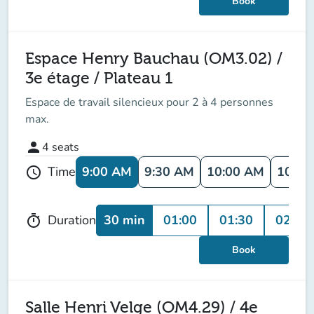
Book
Espace Henry Bauchau (OM3.02) /
3e étage / Plateau 1
Espace de travail
silencieux
pour 2 à 4 personnes
max.
person
4
seats
9:00 AM
9:30 AM
10:00 AM
10:30
Time
schedule
30 min
01:00
01:30
02:00
Duration
timer
Book
Salle Henri Velge (OM4.29) / 4e