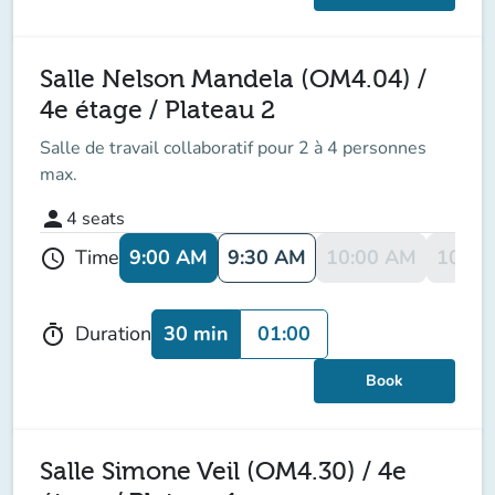
Salle Nelson Mandela (OM4.04) /
4e étage / Plateau 2
Salle de travail collaboratif pour 2 à 4 personnes
max.
person
4
seats
9:00 AM
9:30 AM
10:00 AM
10:30
Time
schedule
30 min
01:00
Duration
timer
Book
Salle Simone Veil (OM4.30) / 4e