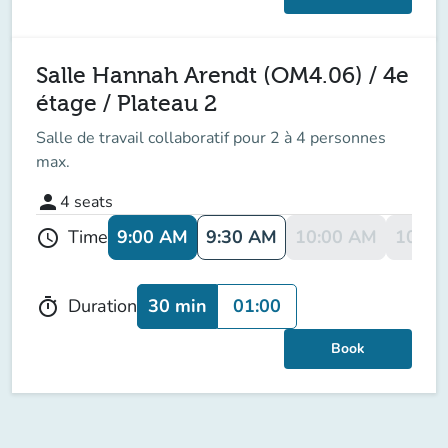
Salle Hannah Arendt (OM4.06) / 4e
étage / Plateau 2
Salle de travail collaboratif pour 2 à 4 personnes
max.
person
4
seats
9:00 AM
9:30 AM
10:00 AM
10:30
Time
schedule
30 min
01:00
Duration
timer
Book