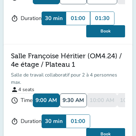
30 min
01:00
01:30
Duration
timer
Book
Salle Françoise Héritier (OM4.24) /
4e étage / Plateau 1
Salle de travail collaboratif pour 2 à 4 personnes
max.
person
4
seats
9:00 AM
9:30 AM
10:00 AM
10:30
Time
schedule
30 min
01:00
Duration
timer
Book