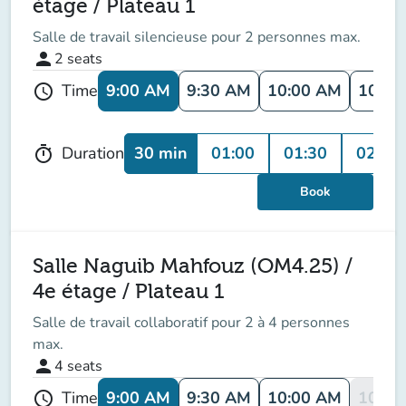
étage / Plateau 1
Salle de travail silencieuse pour 2 personnes max.
person
2
seats
9:00 AM
9:30 AM
10:00 AM
10:30
Time
schedule
30 min
01:00
01:30
02:00
Duration
timer
Book
Salle Naguib Mahfouz (OM4.25) /
4e étage / Plateau 1
Salle de travail collaboratif pour 2 à 4 personnes
max.
person
4
seats
9:00 AM
9:30 AM
10:00 AM
10:30
Time
schedule