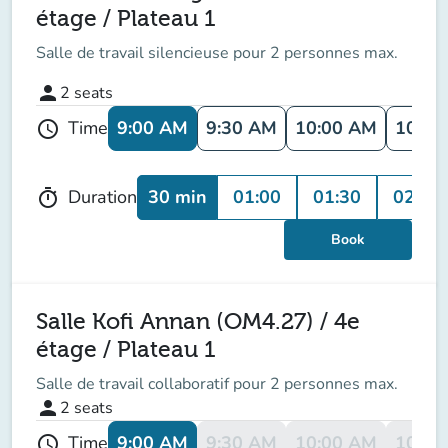
étage / Plateau 1
Salle de travail silencieuse pour 2 personnes max.
person
2
seats
9:00 AM
9:30 AM
10:00 AM
10:30
Time
schedule
30 min
01:00
01:30
02:00
Duration
timer
Book
Salle Kofi Annan (OM4.27) / 4e
étage / Plateau 1
Salle de travail collaboratif pour 2 personnes max.
person
2
seats
9:00 AM
9:30 AM
10:00 AM
10:30
Time
schedule