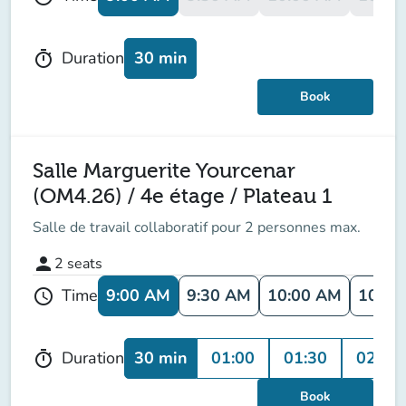
30 min
Duration
timer
Book
Salle Marguerite Yourcenar
(OM4.26) / 4e étage / Plateau 1
Salle de travail collaboratif pour 2 personnes max.
person
2
seats
9:00 AM
9:30 AM
10:00 AM
10:30
Time
schedule
30 min
01:00
01:30
02:00
Duration
timer
Book