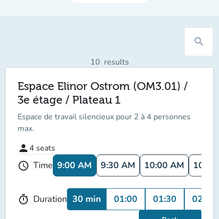
search
10
results
Espace Elinor Ostrom (OM3.01) /
3e étage / Plateau 1
Espace de travail
silencieux
pour 2 à 4 personnes
max.
person
4
seats
9:00 AM
9:30 AM
10:00 AM
10:30
Time
schedule
30 min
01:00
01:30
02:00
Duration
timer