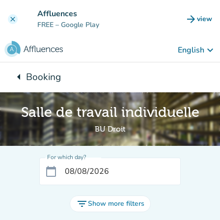
Go to main content
Affluences
arrow_forward
view
clear
(new t
FREE
– Google Play
keyboard_arrow_down
English
arrow_left
Booking
Back to:
Salle de travail individuelle
BU Droit
For which day?
calendar_today
filter_list
Show more filters