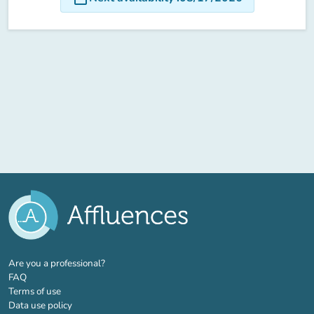
(new tab)
Are you a professional?
FAQ
Terms of use
Data use policy