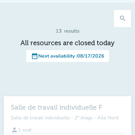
search
13
results
All resources are closed today
date_range
Next availability
:
08/17/2026
Salle de travail individuelle F
Salle de travail individuelle - 2° étage - Aile Nord
person
1
seat