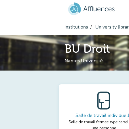
Go to main content
Institutions
University librar
BU Droit
Nantes Université
Salle de travail individuel
Salle de travail fermée type carrel
une personne