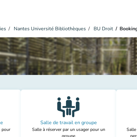
ies
Nantes Université Bibliothèques
BU Droit
Bookin
le
Salle de travail en groupe
, pour
Salle à réserver par un usager pour un
Salle
groupe
per