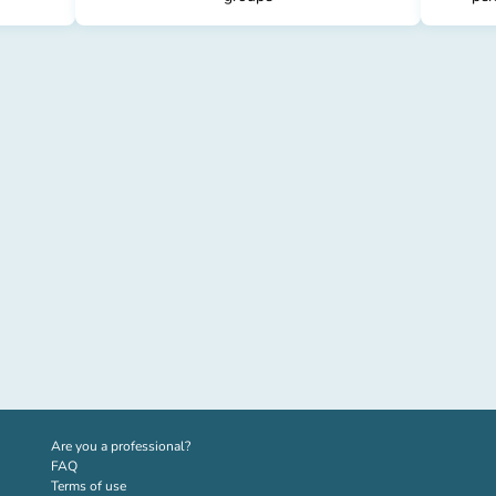
(new tab)
Are you a professional?
FAQ
Terms of use