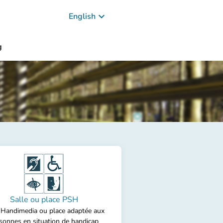
keyboard_arrow_down
English
g
Salle ou place PSH
 Handimedia ou place adaptée aux
sonnes en situation de handicap