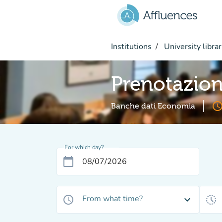
Go to main content
Institutions
University librar
Prenotazio
access_ti
Banche dati Economia
For which day?
calendar_today
From what time?
access_time
expand_more
history_toggle_off