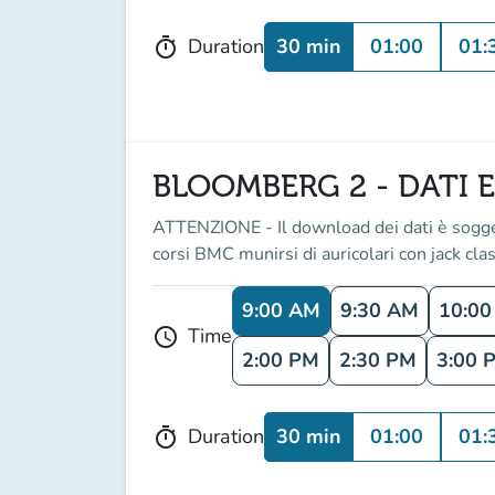
30 min
01:00
01:
Duration
timer
BLOOMBERG 2 - DATI E
ATTENZIONE - Il download dei dati è soggetto
corsi BMC munirsi di auricolari con jack clas
9:00 AM
9:30 AM
10:0
Time
schedule
2:00 PM
2:30 PM
3:00 
30 min
01:00
01:
Duration
timer