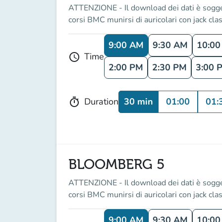
ATTENZIONE - Il download dei dati è soggetto
corsi BMC munirsi di auricolari con jack clas
9:00 AM
9:30 AM
10:0
Time
schedule
2:00 PM
2:30 PM
3:00 
30 min
01:00
01:
Duration
timer
BLOOMBERG 5
ATTENZIONE - Il download dei dati è soggetto
corsi BMC munirsi di auricolari con jack clas
9:00 AM
9:30 AM
10:0