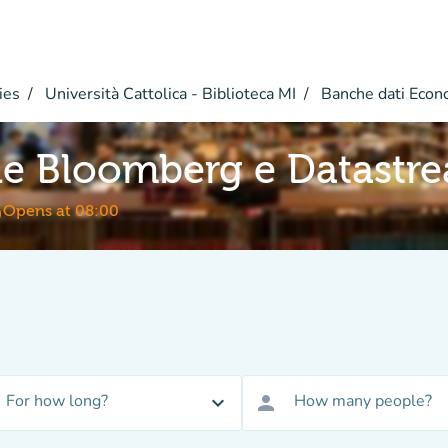
ies
Università Cattolica - Biblioteca MI
Banche dati Econ
ne Bloomberg e Datastr
me
Opens at 08:00
For how long?
How many people?
expand_more
person