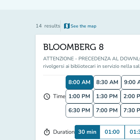
map
14
results
See the map
(new tab)
BLOOMBERG 8
ATTENZIONE - PRECEDENZA AL DOWNLOAD DEI
rivolgersi ai bibliotecari in servizio nella sa
8:00 AM
8:30 AM
9:00 
1:00 PM
1:30 PM
2:00 
Time
schedule
6:30 PM
7:00 PM
7:30 
30 min
01:00
01:
Duration
timer