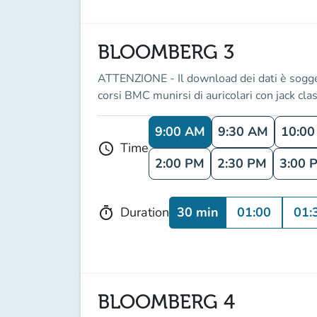
BLOOMBERG 3
ATTENZIONE - Il download dei dati è soggetto
corsi BMC munirsi di auricolari con jack clas
9:00 AM
9:30 AM
10:0
Time
schedule
2:00 PM
2:30 PM
3:00 
30 min
01:00
01:
Duration
timer
BLOOMBERG 4