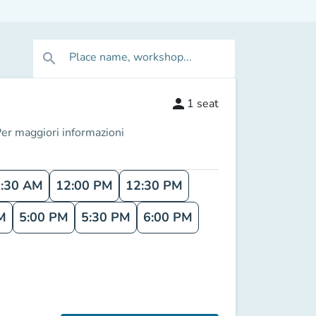
Place name, workshop...
search
person
1
seat
r maggiori informazioni
:30 AM
12:00 PM
12:30 PM
M
5:00 PM
5:30 PM
6:00 PM