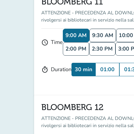
BLOOMBERG 11
ATTENZIONE - PRECEDENZA AL DOWNLOAD DEI
rivolgersi ai bibliotecari in servizio nella sa
9:00 AM
9:30 AM
10:0
Time
schedule
2:00 PM
2:30 PM
3:00 
30 min
01:00
01:
Duration
timer
BLOOMBERG 12
ATTENZIONE - PRECEDENZA AL DOWNLOAD DEI
rivolgersi ai bibliotecari in servizio nella sa