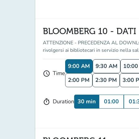
BLOOMBERG 10 - DATI 
ATTENZIONE - PRECEDENZA AL DOWNLOAD DEI
rivolgersi ai bibliotecari in servizio nella sa
9:00 AM
9:30 AM
10:0
Time
schedule
2:00 PM
2:30 PM
3:00 
30 min
01:00
01:
Duration
timer