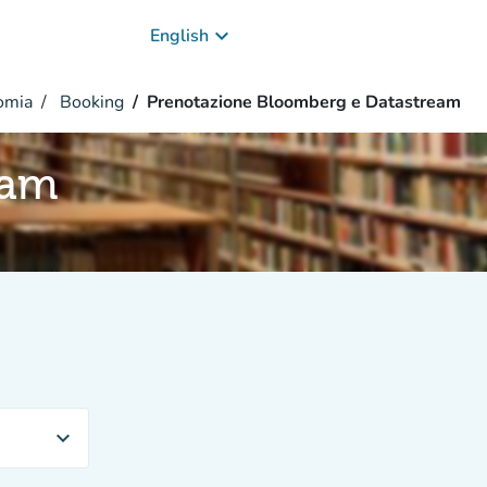
keyboard_arrow_down
English
omia
Booking
Prenotazione Bloomberg e Datastream
eam
expand_more