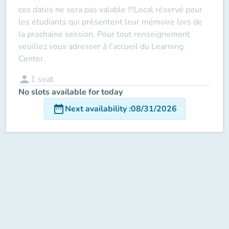
ces dates ne sera pas valable !!!Local réservé pour
les étudiants qui présentent leur mémoire lors de
la prochaine session. Pour tout renseignement
veuillez vous adresser à l'accueil du Learning
Center.
person
1
seat
No slots available for today
date_range
Next availability
:
08/31/2026