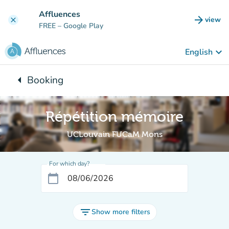
Go to main content
Affluences
arrow_forward
view
clear
(new t
FREE
– Google Play
keyboard_arrow_down
English
arrow_left
Booking
Back to:
Répétition mémoire
UCLouvain FUCaM Mons
For which day?
calendar_today
filter_list
Show more filters