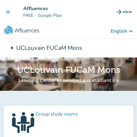
Go to main content
Affluences
arrow_forward
view
clear
(new t
FREE
– Google Play
keyboard_arrow_down
English
arrow_left
UCLouvain FUCaM Mons
Back to:
UCLouvain FUCaM Mons
Learning Center et services aux étudiant.e.s
Group study rooms