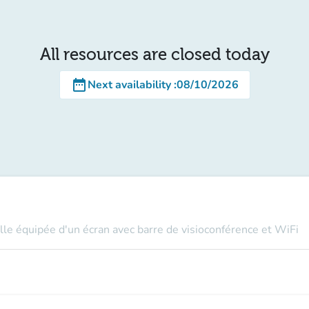
All resources are closed today
date_range
Next availability
:
08/10/2026
le équipée d'un écran avec barre de visioconférence et WiFi