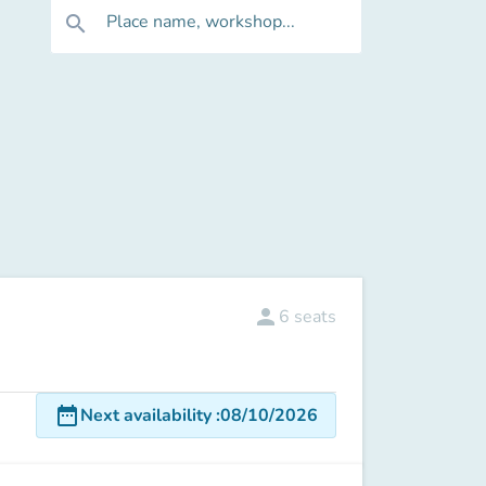
Place name, workshop...
search
person
6
seats
date_range
Next availability
:
08/10/2026