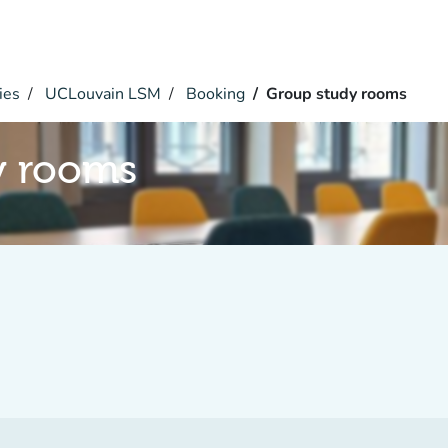
ies
UCLouvain LSM
Booking
Group study rooms
y rooms