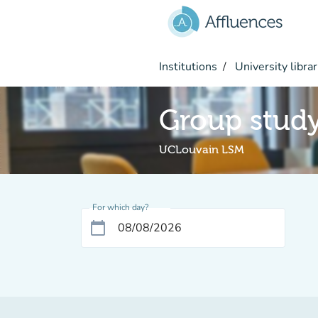
Go to main content
Institutions
University librar
Group stud
UCLouvain LSM
For which day?
calendar_today