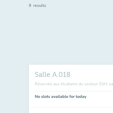
9
results
Salle A.018
Réservée aux étudiants du secteur SSH; sal
No slots available for today