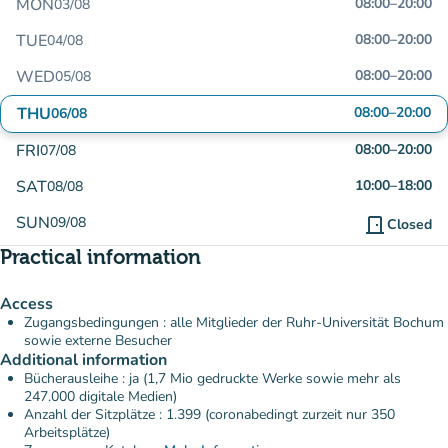
MON
08:00
–
20:00
03/08
TUE
08:00
–
20:00
04/08
WED
08:00
–
20:00
05/08
THU
08:00
–
20:00
06/08
FRI
08:00
–
20:00
07/08
SAT
10:00
–
18:00
08/08
SUN
09/08
door_front
Closed
Practical information
Access
Zugangsbedingungen : alle Mitglieder der Ruhr-Universität Bochum
sowie externe Besucher
Additional information
Bücherausleihe : ja (1,7 Mio gedruckte Werke sowie mehr als
247.000 digitale Medien)
Anzahl der Sitzplätze : 1.399 (coronabedingt zurzeit nur 350
Arbeitsplätze)