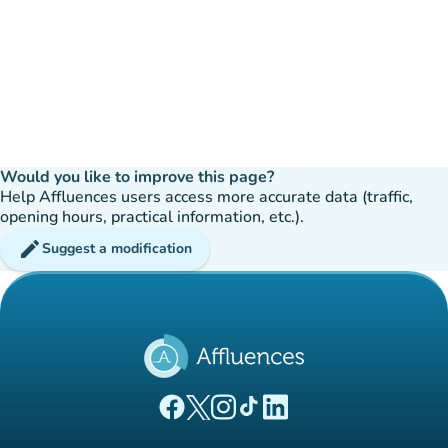
Would you like to improve this page?
Help Affluences users access more accurate data (traffic,
opening hours, practical information, etc.).
edit
Suggest a modification
(new tab)
(new tab)
(new tab)
(new tab)
(new tab)
Affluences Facebook page
Affluences Twitter page
Affluences Instagram page
Affluences Tiktok page
Affluences LinkedIn page