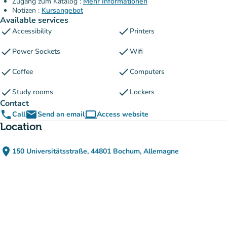
Zugang zum Katalog :
Mehr Informationen
Notizen :
Kursangebot
Available services
check
check
Accessibility
Printers
check
check
Power Sockets
Wifi
check
check
Coffee
Computers
check
check
Study rooms
Lockers
Contact
phone
email
computer
Call
Send an email
Access website
(new tab)
Location
place
150 Universitätsstraße, 44801 Bochum, Allemagne
(open in Google Maps)
(new tab)