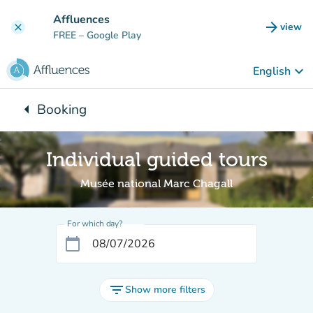
Go to main content
Affluences
arrow_forward
view
clear
(new t
FREE
– Google Play
keyboard_arrow_down
English
arrow_left
Booking
Back to:
Individual guided tours
Musée national Marc Chagall
For which day?
calendar_today
filter_list
Show more filters