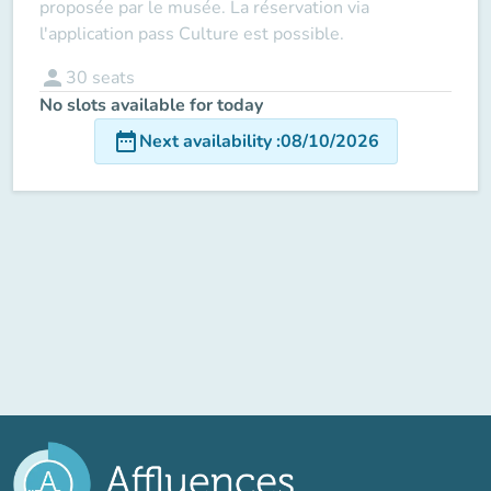
proposée par le musée. La réservation via
l'application pass Culture est possible.
person
30
seats
No slots available for today
date_range
Next availability
:
08/10/2026