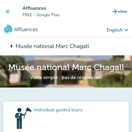
Go to main content
Affluences
arrow_forward
view
clear
(new t
FREE
– Google Play
keyboard_arrow_down
English
arrow_left
Musée national Marc Chagall
Back to:
Musée national Marc Chagall
Visite simple : pas de réservation
Individual guided tours