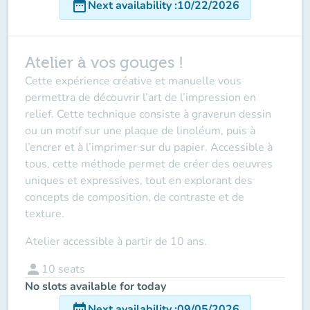
date_range
Next availability
:
10/22/2026
Atelier à vos gouges !
Cette expérience créative et manuelle vous
permettra de découvrir l’art de l’impression en
relief. Cette technique consiste à graverun dessin
ou un motif sur une plaque de linoléum, puis à
l’encrer et à l’imprimer sur du papier. Accessible à
tous, cette méthode permet de créer des oeuvres
uniques et expressives, tout en explorant des
concepts de composition, de contraste et de
texture.
Atelier accessible à partir de 10 ans.
person
10
seats
No slots available for today
date_range
Next availability
:
09/05/2026