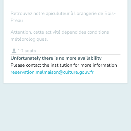
Retrouvez notre apiculuteur à l'orangerie de Bois-
Préau
Attention, cette activité dépend des conditions
météorologiques.
person
10
seats
Unfortunately there is no more availability
Please contact the institution for more information
reservation.malmaison@culture.gouv.fr