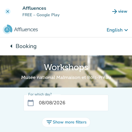
Go to main content
Affluences
arrow_forward
view
clear
(new t
FREE
– Google Play
keyboard_arrow_down
English
arrow_left
Booking
Back to:
Workshops
Musée national Malmaison et Bois-Préau
For which day?
calendar_today
filter_list
Show more filters