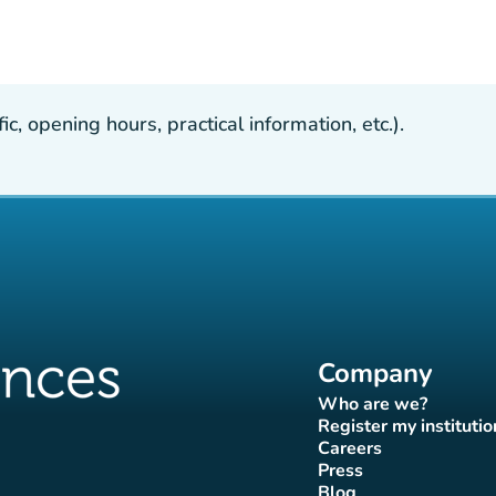
, opening hours, practical information, etc.).
Company
Who are we?
(new tab)
Register my institutio
(new tab)
Careers
(new tab)
Press
b)
 tab)
new tab)
(new tab)
Blog