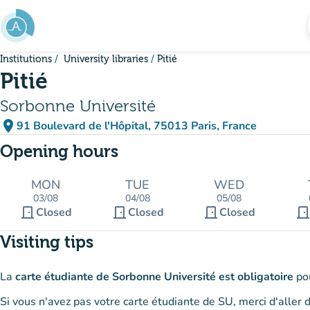
Go to main content
Institutions
University libraries
Pitié
Pitié
Sorbonne Université
place
91 Boulevard de l'Hôpital, 75013 Paris, France
(open in Google Maps)
(new tab)
Opening hours
MON
TUE
WED
03/08
04/08
05/08
door_front
door_front
door_front
door_fron
Closed
Closed
Closed
Visiting tips
La
carte étudiante de Sorbonne Université est obligatoire
pou
Si vous n'avez pas votre carte étudiante de SU, merci d'aller 