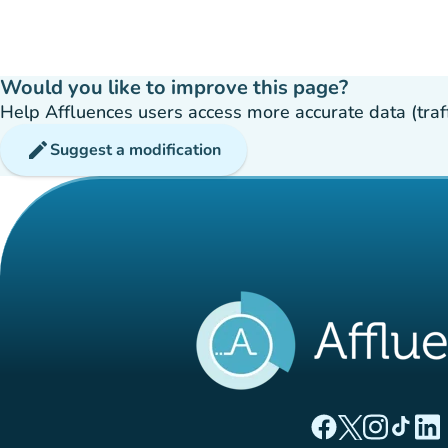
Would you like to improve this page?
Help Affluences users access more accurate data (traffic
edit
Suggest a modification
(new tab)
(new tab)
(new ta
(new
(