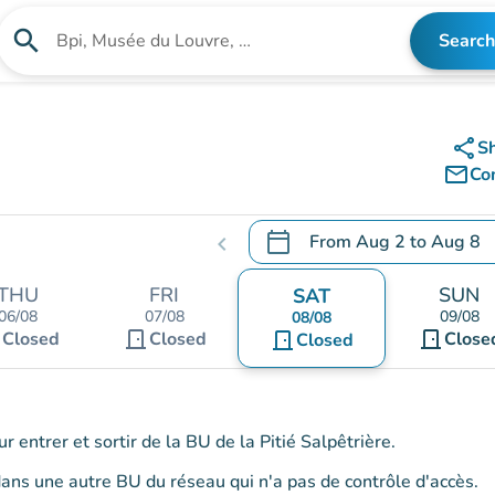
search
Search
Search for an institution
share
S
mail_outline
Co
calendar_today
From
Aug 2
to
Aug 8
chevron_left
.
Open the calendar to chang
THU
FRI
SUN
SAT
06/08
07/08
09/08
08/08
t
door_front
door_front
Closed
Closed
door_front
Close
Closed
r entrer et sortir de la BU de la Pitié Salpêtrière.
dans une autre BU du réseau qui n'a pas de contrôle d'accès.