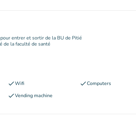
e
pour entrer et sortir de la BU de Pitié
é de la faculté de santé
check
check
Wifi
Computers
check
Vending machine