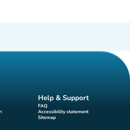
Help & Support
FAQ
(new tab)
n
Accessibility statement
(new tab)
Sitemap
(new tab)