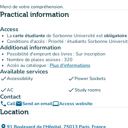
Merci de votre compréhension.
Practical information
Access
La
carte étudiante
de Sorbonne Université est
obligatoir
Conditions d'accès : Priorité : étudiants Sorbonne Universit
Additional information
Possibilité d'emprunt des livres : Sur inscription
Nombre de places assises : 320
Accès au catalogue :
Plus d'informations
Available services
check
check
Accessibility
Power Sockets
check
check
AC
Study rooms
Contact
phone
email
computer
Call
Send an email
Access website
(new tab)
Location
place
91 Boulevard de l'Hôpital, 75013 Paris, France