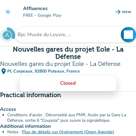
Go to main content
Affluences
arrow_forward
view
clear
(new t
FREE
– Google Play
search
See
Search for an institution
Nouvelles gares du projet Eole - La
Défense
Nouvelles gares du projet Eole - La Défense
place
Pl. Carpeaux, 92800 Puteaux, France
(open in Google Maps)
(new tab)
Closed
Practical information
Access
Conditions d'accès : Déconseillé aux PMR. Accès par la Gare La
Défense, sortie 6 "Coupole" puis suivre la signalétique.
Additional information
Notes :
Plus de détails sur l'événement (Open Agenda)