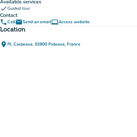
Available services
check
Guided tour
Contact
phone
email
computer
Call
Send an email
Access website
(new tab)
Location
place
Pl. Carpeaux, 92800 Puteaux, France
(open in Google Maps)
(new tab)