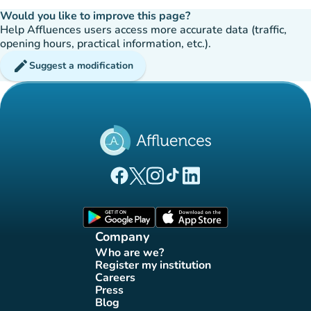
Would you like to improve this page?
Help Affluences users access more accurate data (traffic,
opening hours, practical information, etc.).
edit
Suggest a modification
(new tab)
(new tab)
(new tab)
(new tab)
(new tab)
Affluences Facebook page
Affluences Twitter page
Affluences Instagram page
Affluences Tiktok page
Affluences LinkedIn page
(new tab)
(new tab)
Company
Who are we?
(new tab)
Register my institution
(new tab)
Careers
(new tab)
Press
(new tab)
Blog
(new tab)