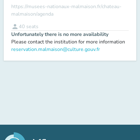
https://musees-nationaux-malmaison.fr/chateau-
malmaison/agenda
person
40
seats
Unfortunately there is no more availability
Please contact the institution for more information
reservation.malmaison@culture.gouv.fr