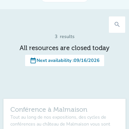
search
3
results
All resources are closed today
date_range
Next availability
:
09/16/2026
Conférence à Malmaison
Tout au long de nos expositions, des cycles de
conférences au château de Malmaison vous sont