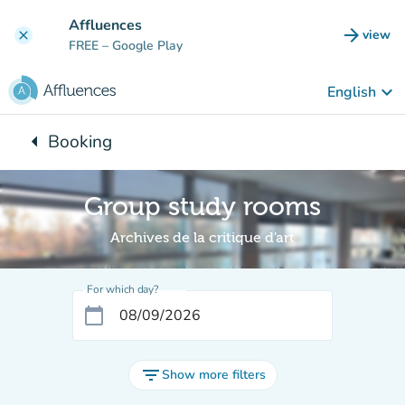
Go to main content
Affluences
arrow_forward
view
clear
(new t
FREE
– Google Play
keyboard_arrow_down
English
arrow_left
Booking
Back to:
Group study rooms
Archives de la critique d'art
For which day?
calendar_today
filter_list
Show more filters