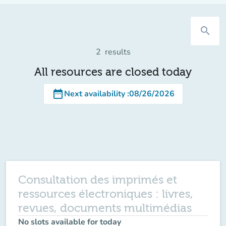
search
2
results
All resources are closed today
date_range
Next availability
:
08/26/2026
Consultation des imprimés et
ressources électroniques : livres,
revues, documents multimédias
No slots available for today