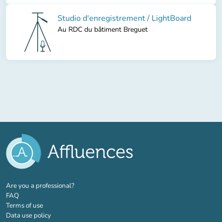
Studio d'enregistrement / LightBoard
Au RDC du bâtiment Breguet
(new tab)
Are you a professional?
FAQ
Terms of use
Data use policy