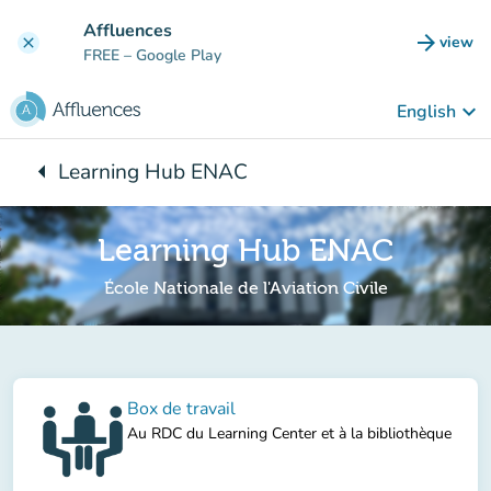
Go to main content
Affluences
arrow_forward
view
clear
(new t
FREE
– Google Play
keyboard_arrow_down
English
arrow_left
Learning Hub ENAC
Back to:
Learning Hub ENAC
École Nationale de l'Aviation Civile
Box de travail
Au RDC du Learning Center et à la bibliothèque