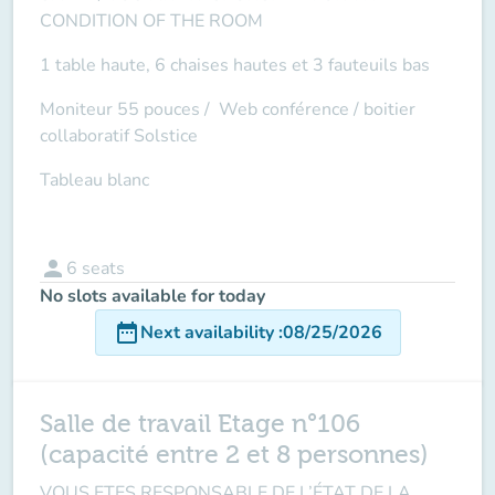
CONDITION OF THE ROOM
1 table haute, 6 chaises hautes et 3 fauteuils bas
Moniteur 55 pouces /
Web conférence
/ boitier
collaboratif Solstice
Tableau blanc
person
6
seats
No slots available for today
date_range
Next availability
:
08/25/2026
Salle de travail Etage n°106
(capacité entre 2 et 8 personnes)
VOUS ETES RESPONSABLE DE L’ÉTAT DE LA