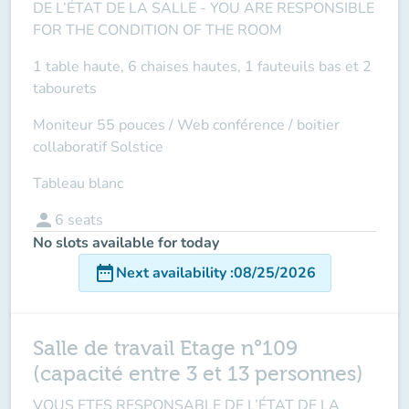
DE L’ÉTAT DE LA SALLE -
YOU ARE RESPONSIBLE
FOR THE CONDITION OF THE ROOM
1 table haute, 6 chaises hautes, 1 fauteuils bas et 2
tabourets
Moniteur 55 pouces /
Web conférence
/ boitier
collaboratif Solstice
Tableau blanc
person
6
seats
No slots available for today
date_range
Next availability
:
08/25/2026
Salle de travail Etage n°109
(capacité entre 3 et 13 personnes)
VOUS ETES RESPONSABLE DE L’ÉTAT DE LA