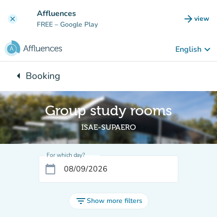
Go to main content
Affluences
arrow_forward
view
clear
(new t
FREE
– Google Play
keyboard_arrow_down
English
arrow_left
Booking
Back to:
Group study rooms
ISAE-SUPAERO
For which day?
calendar_today
filter_list
Show more filters