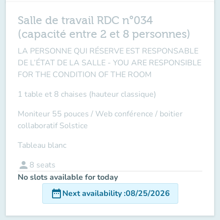
Salle de travail RDC n°034
(capacité entre 2 et 8 personnes)
LA PERSONNE QUI RÉSERVE EST RESPONSABLE
DE L’ÉTAT DE LA SALLE -
YOU ARE RESPONSIBLE
FOR THE CONDITION OF THE ROOM
1 table et 8 chaises (hauteur classique)
Moniteur 55 pouces /
Web conférence
/ boitier
collaboratif Solstice
Tableau blanc
person
8
seats
No slots available for today
date_range
Next availability
:
08/25/2026