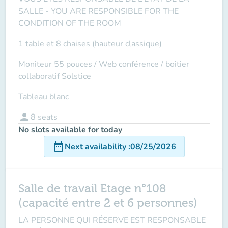
SALLE -
YOU ARE RESPONSIBLE FOR THE
CONDITION OF THE ROOM
1 table et 8 chaises (hauteur classique)
Moniteur 55 pouces /
Web conférence
/ boitier
collaboratif Solstice
Tableau blanc
person
8
seats
No slots available for today
date_range
Next availability
:
08/25/2026
Salle de travail Etage n°108
(capacité entre 2 et 6 personnes)
LA PERSONNE QUI RÉSERVE EST RESPONSABLE