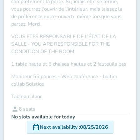
complètement la porte. Si jamais elle se ferme,
vous pourrez l'ouvrir de l'intérieur, mais laissez la
de préférence entre-ouverte même lorsque vous
partez, Merci.
VOUS ETES RESPONSABLE DE L’ÉTAT DE LA
SALLE -
YOU ARE RESPONSIBLE FOR THE
CONDITION OF THE ROOM
1 table haute et 6 chaises hautes et 2 fauteuils bas
Moniteur 55 pouces -
Web conférence
- boitier
collab Solstice
Tableau blanc
person
6
seats
No slots available for today
date_range
Next availability
:
08/25/2026