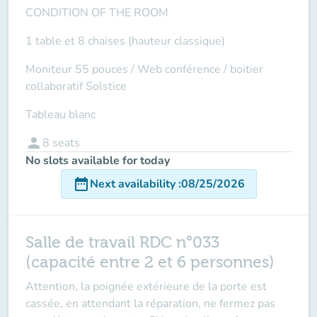
CONDITION OF THE ROOM
1 table et 8 chaises (hauteur classique)
Moniteur 55 pouces /
Web conférence
/ boitier
collaboratif Solstice
Tableau blanc
person
8
seats
No slots available for today
date_range
Next availability
:
08/25/2026
Salle de travail RDC n°033
(capacité entre 2 et 6 personnes)
Attention
,
la poignée extérieure de la porte est
cassée
, en attendant la réparation, ne fermez pas