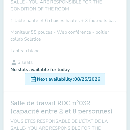
SALLE
- YOU ARE RESPONSIBLE FOR THE
CONDITION OF THE ROOM
1 table haute et 6 chaises hautes + 3 fauteuils bas
Moniteur 55 pouces - Web conférence - boîtier
collab Solstice
Tableau blanc
person
6
seats
No slots available for today
date_range
Next availability
:
08/25/2026
Salle de travail RDC n°032
(capacité entre 2 et 8 personnes)
VOUS ETES RESPONSABLE DE L’ÉTAT DE LA
SALLE-
YOU ARE RESPONSIBLE FOR THE