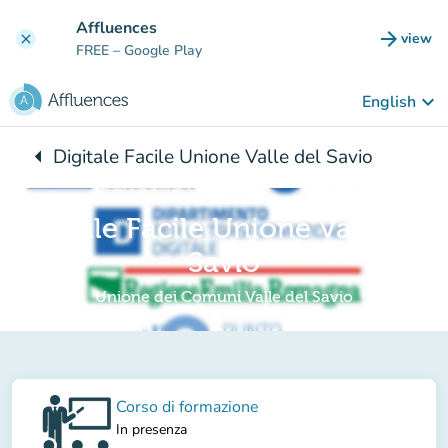
Go to main content
Affluences
arrow_forward
view
clear
(new t
FREE
– Google Play
keyboard_arrow_down
English
arrow_left
Digitale Facile Unione Valle del Savio
Back to:
Digitale Facile Unione Valle del
Savio
Unione dei Comuni Valle del Savio
Corso di formazione
In presenza