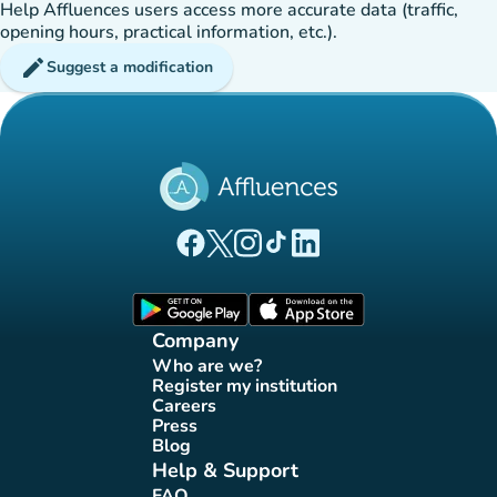
Help Affluences users access more accurate data (traffic,
opening hours, practical information, etc.).
edit
Suggest a modification
(new tab)
(new tab)
(new tab)
(new tab)
(new tab)
Affluences Facebook page
Affluences Twitter page
Affluences Instagram page
Affluences Tiktok page
Affluences LinkedIn page
(new tab)
(new tab)
Company
Who are we?
(new tab)
Register my institution
(new tab)
Careers
(new tab)
Press
(new tab)
Blog
(new tab)
Help & Support
FAQ