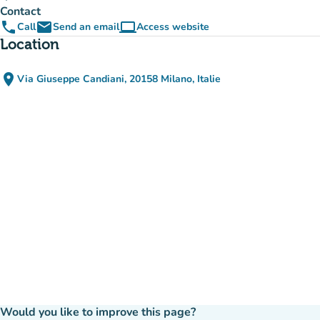
Contact
phone
email
computer
Call
Send an email
Access website
(new tab)
Location
place
Via Giuseppe Candiani, 20158 Milano, Italie
(open in Google Maps)
(new tab)
Would you like to improve this page?