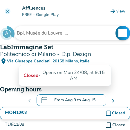
Go to main content
Affluences
arrow_forward
view
clear
(new t
FREE
– Google Play
search
See
Search for an institution
LabImmagine Set
Politecnico di Milano - Dip. Design
place
Via Giuseppe Candiani, 20158 Milano, Italie
(open in Google Maps)
(new tab)
Opens on Mon 24/08, at 9:15
Closed
-
AM
Opening hours
calendar_today
chevron_left
From
Aug 9
to
Aug 15
chevron_right
.
Open the calendar to change dates
MON
10/08
door_front
Closed
TUE
11/08
door_front
Closed