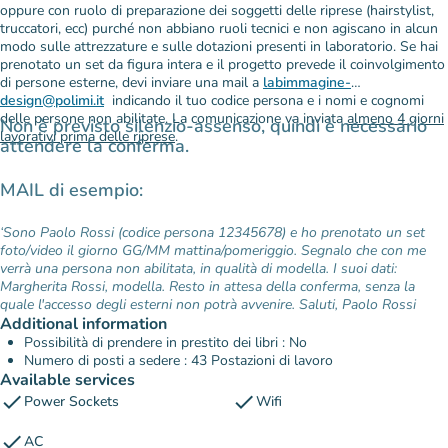
oppure con ruolo di preparazione dei soggetti delle riprese (hairstylist,
truccatori, ecc) purché non abbiano ruoli tecnici e non agiscano in alcun
modo sulle attrezzature e sulle dotazioni presenti in laboratorio. Se hai
prenotato un set da figura intera e il progetto prevede il coinvolgimento
di persone esterne, devi inviare una mail a
labimmagine-
design@polimi.it
indicando il tuo codice persona e i nomi e cognomi
delle persone non abilitate. La comunicazione va inviata
almeno 4 giorni
Non è previsto silenzio-assenso, quindi è necessario
lavorativi prima delle riprese
.
attendere la conferma.
MAIL di esempio:
‘Sono Paolo Rossi (codice persona 12345678) e ho prenotato un set
foto/video il giorno GG/MM mattina/pomeriggio. Segnalo che con me
verrà una persona non abilitata, in qualità di modella. I suoi dati:
Margherita Rossi, modella. Resto in attesa della conferma, senza la
quale l'accesso degli esterni non potrà avvenire.
Saluti, Paolo Rossi
Additional information
Possibilità di prendere in prestito dei libri : No
Numero di posti a sedere : 43 Postazioni di lavoro
Available services
check
check
Power Sockets
Wifi
check
AC