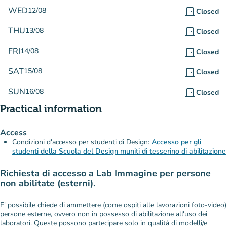
WED
12/08
door_front
Closed
THU
13/08
door_front
Closed
FRI
14/08
door_front
Closed
SAT
15/08
door_front
Closed
SUN
16/08
door_front
Closed
Practical information
Access
Condizioni d'accesso per studenti di Design:
Accesso per gli
studenti della Scuola del Design muniti di tesserino di abilitazione
Richiesta di accesso a Lab Immagine per persone
non abilitate (esterni).
E' possibile chiede di ammettere (come ospiti alle lavorazioni foto-video)
persone esterne, ovvero non in possesso di abilitazione all'uso dei
laboratori. Queste possono partecipare
solo
in qualità di modelli/e