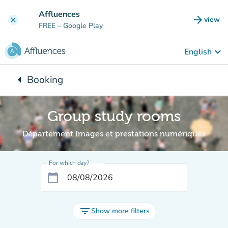
Go to main content
Affluences
arrow_forward
view
clear
(new t
FREE
– Google Play
keyboard_arrow_down
English
arrow_left
Booking
Back to:
Group study rooms
Département Images et prestations numériques
For which day?
calendar_today
filter_list
Show more filters