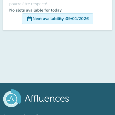
pourra être respecté.
No slots available for today
date_range
Next availability
:
09/01/2026