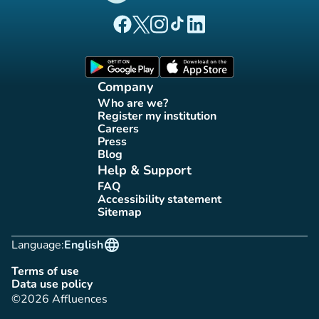
(new tab)
(new tab)
(new tab)
(new tab)
(new tab)
Affluences Facebook page
Affluences Twitter page
Affluences Instagram page
Affluences Tiktok page
Affluences LinkedIn page
(new tab)
(new tab)
Company
Who are we?
(new tab)
Register my institution
(new tab)
Careers
(new tab)
Press
(new tab)
Blog
(new tab)
Help & Support
FAQ
(new tab)
Accessibility statement
(new tab)
Sitemap
(new tab)
language
Language:
English
Terms of use
(new tab)
Data use policy
(new tab)
©2026 Affluences