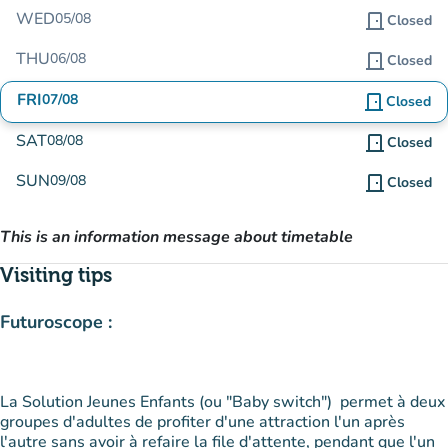
WED
05/08
door_front
Closed
THU
06/08
door_front
Closed
FRI
07/08
door_front
Closed
SAT
08/08
door_front
Closed
SUN
09/08
door_front
Closed
This is an information message about timetable
Visiting tips
Futuroscope :
La Solution Jeunes Enfants (ou "Baby switch") permet à deux
groupes d'adultes de profiter d'une attraction l'un après
l'autre sans avoir à refaire la file d'attente, pendant que l'un