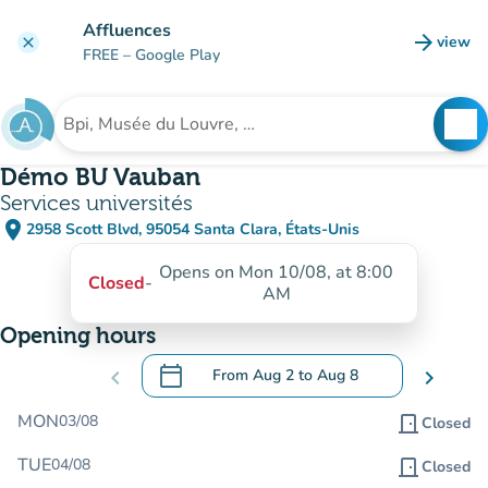
Go to main content
Affluences
arrow_forward
view
clear
(new t
FREE
– Google Play
search
See
Search for an institution
Démo BU Vauban
Services universités
place
2958 Scott Blvd, 95054 Santa Clara, États-Unis
(open in Google Maps)
(new tab)
Opens on Mon 10/08, at 8:00
Closed
-
AM
Opening hours
calendar_today
chevron_left
From
Aug 2
to
Aug 8
chevron_right
.
Open the calendar to change dates
MON
03/08
door_front
Closed
TUE
04/08
door_front
Closed