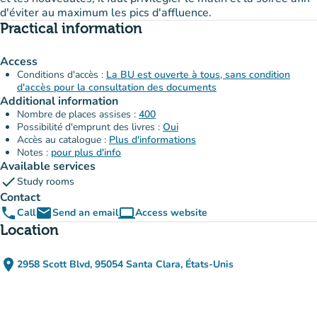
d'éviter au maximum les pics d'affluence.
Practical information
Access
Conditions d'accès :
La BU est ouverte à tous, sans condition
d'accès pour la consultation des documents
Additional information
Nombre de places assises :
400
Possibilité d'emprunt des livres :
Oui
Accès au catalogue :
Plus d'informations
Notes :
pour plus d'info
Available services
check
Study rooms
Contact
phone
email
computer
Call
Send an email
Access website
(new tab)
Location
place
2958 Scott Blvd, 95054 Santa Clara, États-Unis
(open in Google Maps)
(new tab)