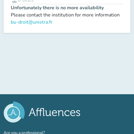
person
8
seats
Unfortunately there is no more availability
Please contact the institution for more information
bu-droit@unistra.fr
(new tab)
Are you a professional?