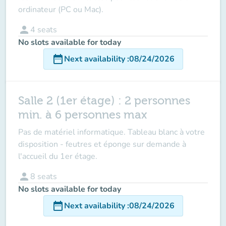
ordinateur (PC ou Mac).
person
4
seats
No slots available for today
date_range
Next availability
:
08/24/2026
Salle 2 (1er étage) : 2 personnes
min. à 6 personnes max
Pas de matériel informatique. Tableau blanc à votre
disposition - feutres et éponge sur demande à
l'accueil du 1er étage.
person
8
seats
No slots available for today
date_range
Next availability
:
08/24/2026