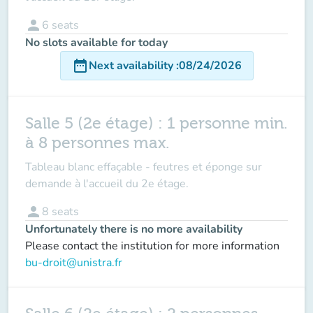
person
6
seats
No slots available for today
date_range
Next availability
:
08/24/2026
Salle 5 (2e étage) : 1 personne min.
à 8 personnes max.
Tableau blanc effaçable - feutres et éponge sur
demande à l'accueil du 2e étage.
person
8
seats
Unfortunately there is no more availability
Please contact the institution for more information
bu-droit@unistra.fr