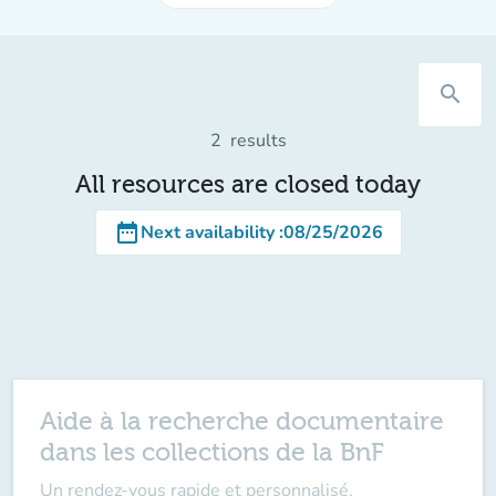
search
2
results
All resources are closed today
date_range
Next availability
:
08/25/2026
Aide à la recherche documentaire
dans les collections de la BnF
Un rendez-vous rapide et personnalisé,