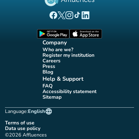
(new tab)
(new tab)
(new tab)
(new tab)
(new tab)
Affluences Facebook page
Affluences Twitter page
Affluences Instagram page
Affluences Tiktok page
Affluences LinkedIn page
(new tab)
(new tab)
Company
Who are we?
(new tab)
Register my institution
(new tab)
Careers
(new tab)
Press
(new tab)
Blog
(new tab)
Help & Support
FAQ
(new tab)
Accessibility statement
(new tab)
Sitemap
(new tab)
language
Language:
English
Terms of use
(new tab)
Data use policy
(new tab)
©2026 Affluences