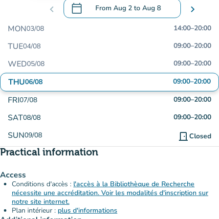
calendar_today
chevron_left
From
Aug 2
to
Aug 8
chevron_right
.
Open the calendar to change dates
MON
14:00
–
20:00
03/08
TUE
09:00
–
20:00
04/08
WED
09:00
–
20:00
05/08
THU
09:00
–
20:00
06/08
FRI
09:00
–
20:00
07/08
SAT
09:00
–
20:00
08/08
SUN
09/08
door_front
Closed
Practical information
Access
Conditions d'accès :
l'accès à la Bibliothèque de Recherche
nécessite une accréditation. Voir les modalités d'inscription sur
notre site internet.
Plan intérieur :
plus d'informations