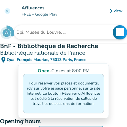
Go to main content
Affluences
arrow_forward
view
clear
(new t
FREE
– Google Play
search
See
Search for an institution
BnF - Bibliothèque de Recherche
Bibliothèque nationale de France
place
Quai François Mauriac, 75013 Paris, France
(open in Google Maps)
(new tab)
Open
-
Closes at 8:00 PM
Pour réserver vos places et documents,
rdv sur votre espace personnel sur le site
Internet. Le bouton Réserver d'Affluences
est dédié à la réservation de salles de
travail et de sessions de formation.
Opening hours