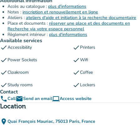
Additional information
Accès au catalogue :
plus d'informations
Notes :
inscription et renouvellement en ligne
Ateliers :
ateliers d'aide et initiation à la recherche documentaire
Place et documents :
réserver une place et des documents en
Recherche via votre espace personnel
Règlement intérieur :
plus d'informations
Available services
check
check
Accessibility
Printers
check
check
Power Sockets
Wifi
check
check
Cloakroom
Coffee
check
check
Study rooms
Lockers
Contact
phone
email
computer
Call
Send an email
Access website
(new tab)
Location
place
Quai François Mauriac, 75013 Paris, France
(open in Google Maps)
(new tab)