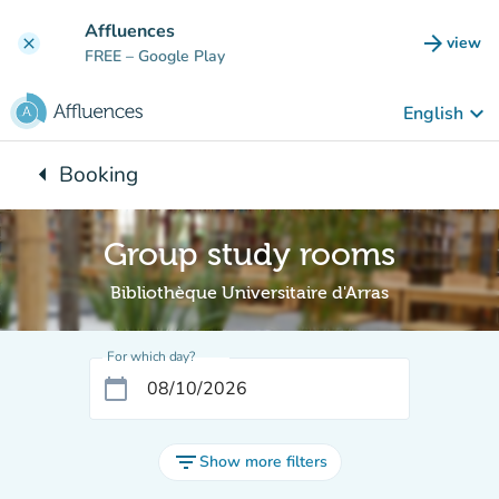
Go to main content
Affluences
arrow_forward
view
clear
(new t
FREE
– Google Play
keyboard_arrow_down
English
arrow_left
Booking
Back to:
Group study rooms
Bibliothèque Universitaire d'Arras
For which day?
calendar_today
filter_list
Show more filters