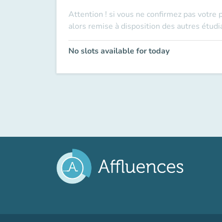
Attention ! si vous ne confirmez pas votre 
alors remise à disposition des autres étudi
No slots available for today