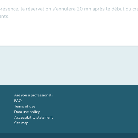
présence, la réservation s’annulera 20 mn après le début du cr
ants.
(new tab)
Are you a professional?
FAQ
Terms of use
Data use policy
Accessibility statement
Site map