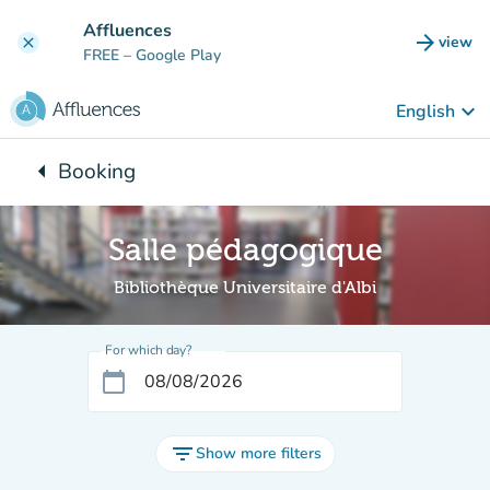
Go to main content
Affluences
arrow_forward
view
clear
(new t
FREE
– Google Play
keyboard_arrow_down
English
arrow_left
Booking
Back to:
Salle pédagogique
Bibliothèque Universitaire d'Albi
For which day?
calendar_today
filter_list
Show more filters