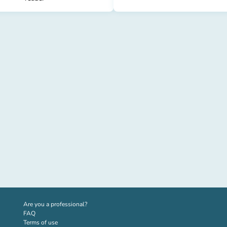
(new tab)
Are you a professional?
FAQ
Terms of use