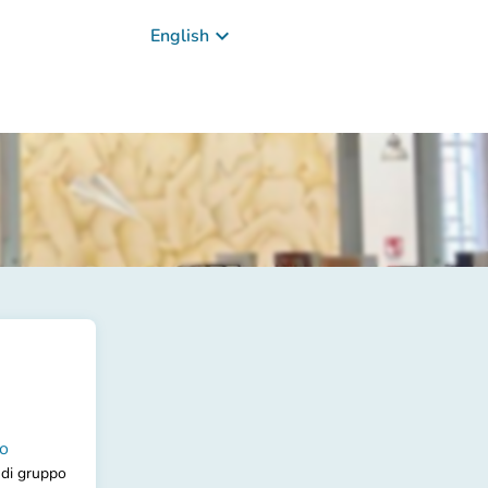
keyboard_arrow_down
English
so
o di gruppo