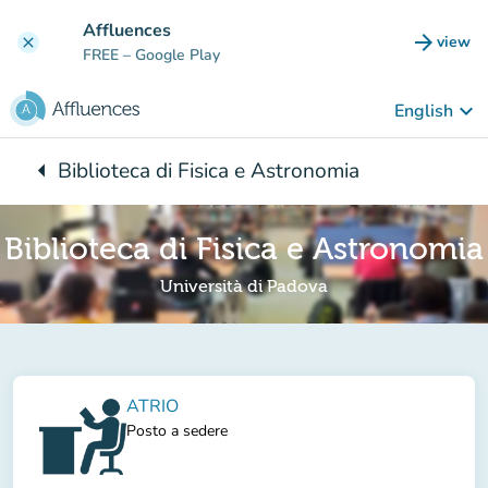
Go to main content
Affluences
arrow_forward
view
clear
(new t
FREE
– Google Play
keyboard_arrow_down
English
arrow_left
Biblioteca di Fisica e Astronomia
Back to:
Biblioteca di Fisica e Astronomia
Università di Padova
ATRIO
Posto a sedere