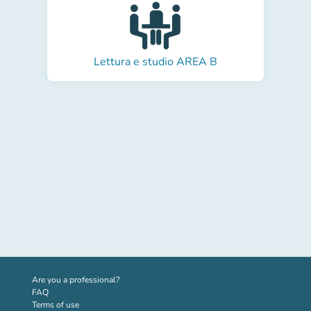
Lettura e studio AREA B
(new tab)
Are you a professional?
FAQ
Terms of use