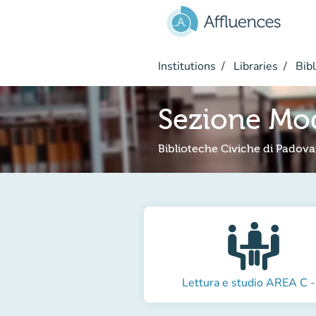
Go to main content
Institutions
Libraries
Bibl
Sezione Mo
Biblioteche Civiche di Padova
Lettura e studio AREA C -