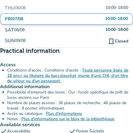
THU
10:00
–
18:00
06/08
FRI
10:00
–
18:00
07/08
SAT
10:00
–
18:00
08/08
SUN
09/08
door_front
Closed
Practical information
Access
Conditions d'accès : Conditions d'accès :
Toute personne âgée de
18 ans+ ou titulaire du baccalauréat, munie d'une CNI, d'un titre
de séjour ou d'un passeport.
Additional information
Possibilité d'emprunt des livres : Oui : fonds spécifique de prêt de
livres anciens sur Paris
Nombre de places assises : 36 places de recherche ; 46 places de
travail ; 8 postes informatiques
Accès au catalogue :
Plus d'informations
Notes :
Plus d'informations sur le blog de la bibliothèque
Available services
check
check
Accessibility
Power Sockets