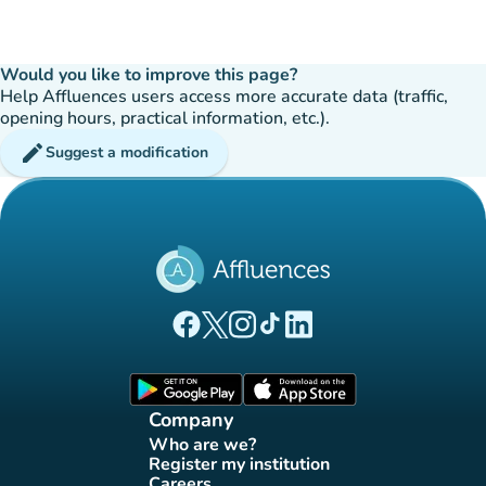
Would you like to improve this page?
Help Affluences users access more accurate data (traffic,
opening hours, practical information, etc.).
edit
Suggest a modification
(new tab)
(new tab)
(new tab)
(new tab)
(new tab)
Affluences Facebook page
Affluences Twitter page
Affluences Instagram page
Affluences Tiktok page
Affluences LinkedIn page
(new tab)
(new tab)
Company
Who are we?
(new tab)
Register my institution
(new tab)
Careers