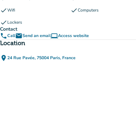
check
check
Wifi
Computers
check
Lockers
Contact
phone
email
computer
Call
Send an email
Access website
(new tab)
Location
place
24 Rue Pavée, 75004 Paris, France
(open in Google Maps)
(new tab)