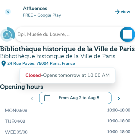
Go to main content
Affluences
arrow_forward
view
clear
(new t
FREE
– Google Play
search
See
Search for an institution
Bibliothèque historique de la Ville de Paris
Bibliothèque historique de la Ville de Paris
place
24 Rue Pavée, 75004 Paris, France
(open in Google Maps)
(new tab)
Closed
-
Opens tomorrow at 10:00 AM
Opening hours
calendar_today
chevron_left
From
Aug 2
to
Aug 8
chevron_right
.
Open the calendar to change dates
MON
10:00
–
18:00
03/08
TUE
10:00
–
18:00
04/08
WED
10:00
–
18:00
05/08