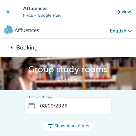
Go to main content
Affluences
arrow_forward
view
clear
(new t
FREE
– Google Play
keyboard_arrow_down
English
arrow_left
Booking
Back to:
Group study rooms
Audencia
For which day?
calendar_today
filter_list
Show more filters