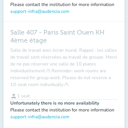
Please contact the institution for more information
support-infra@audencia.com
Salle 407 - Paris Saint Ouen KH
4ème étage
Salle de travail avec écran mural. Rappel : les salles
de travail sont réservées au travail de groupe. Merci
de ne pas réserver une salle de 10 places
individuellement /!\ Reminder: work rooms are
reserved for group work. Please do not reserve a
10-seat room individually /!\
person
1
seat
Unfortunately there is no more availability
Please contact the institution for more information
support-infra@audencia.com