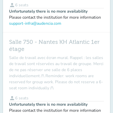
person
6
seats
Unfortunately there is no more availability
Please contact the institution for more information
support-infra@audencia.com
Salle 750 - Nantes KH Atlantic 1er
étage
Salle de travail avec écran mural. Rappel : les salles
de travail sont réservées au travail de groupe. Merci
de ne pas réserver une salle de 6 places
individuellement /!\ Reminder: work rooms are
reserved for group work. Please do not reserve a 6-
seat room individually /!\
person
6
seats
Unfortunately there is no more availability
Please contact the institution for more information