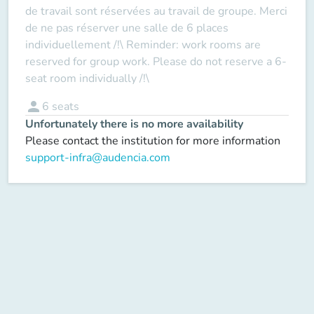
de travail sont réservées au travail de groupe. Merci
de ne pas réserver une salle de 6 places
individuellement /!\ Reminder: work rooms are
reserved for group work. Please do not reserve a 6-
seat room individually /!\
person
6
seats
Unfortunately there is no more availability
Please contact the institution for more information
support-infra@audencia.com