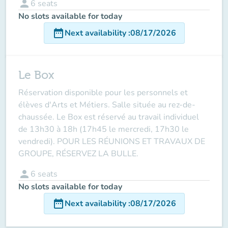
person
6
seats
No slots available for today
date_range
Next availability
:
08/17/2026
Le Box
Réservation disponible pour les personnels et
élèves d'Arts et Métiers. Salle située au rez-de-
chaussée. Le Box est réservé au travail individuel
de 13h30 à 18h (17h45 le mercredi, 17h30 le
vendredi). POUR LES RÉUNIONS ET TRAVAUX DE
GROUPE, RÉSERVEZ LA BULLE.
person
6
seats
No slots available for today
date_range
Next availability
:
08/17/2026