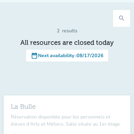
search
2
results
All resources are closed today
date_range
Next availability
:
08/17/2026
La Bulle
Réservation disponible pour les personnels et
élèves d'Arts et Métiers. Salle située au 1er étage.