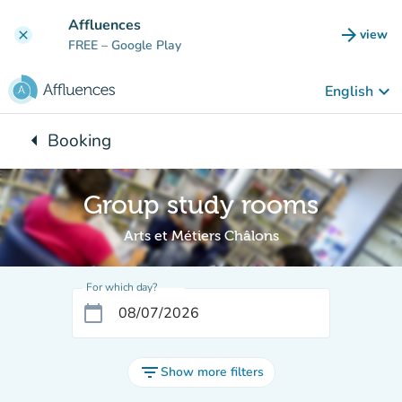
Go to main content
Affluences
arrow_forward
view
clear
(new t
FREE
– Google Play
keyboard_arrow_down
English
arrow_left
Booking
Back to:
Group study rooms
Arts et Métiers Châlons
For which day?
calendar_today
filter_list
Show more filters