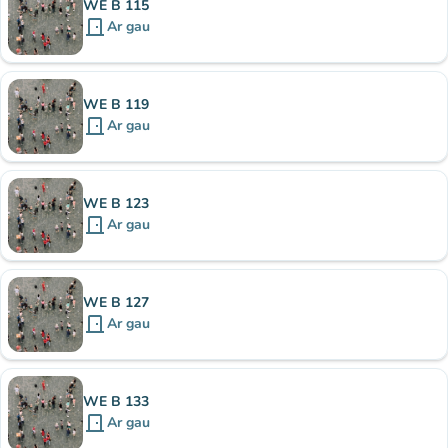
WE B 115
door_front
Ar gau
WE B 119
door_front
Ar gau
WE B 123
door_front
Ar gau
WE B 127
door_front
Ar gau
WE B 133
door_front
Ar gau