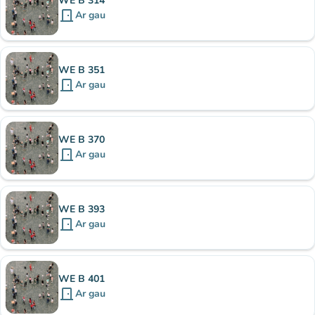
WE B 314
door_front
Ar gau
WE B 351
door_front
Ar gau
WE B 370
door_front
Ar gau
WE B 393
door_front
Ar gau
WE B 401
door_front
Ar gau