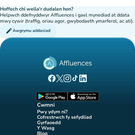
Hoffech chi wella'r dudalen hon?
Helpwch ddefnyddwyr Affluences i gael mynediad at ddata
mwy cywir (traffig, oriau agor, gwybodaeth ymarferol, ac ati).
edit
Awgrymu addasiad
(tab newydd)
(tab newydd)
(tab newydd)
(tab newydd)
(tab newydd)
Tudalen Facebook Affluences
Tudalen Twitter Affluences
Tudalen Instagram Affluences
Tudalen Tiktok Affluences
Tudalen LinkedIn Affluen
(tab newydd)
(tab newydd)
Cwmni
Pwy ydym ni?
(tab newydd)
Cofrestrwch fy sefydliad
(tab newydd)
Gyrfaoedd
(tab newydd)
Y Wasg
(tab newydd)
Blog