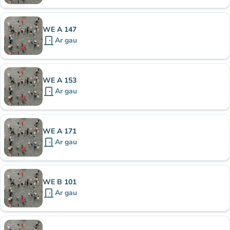
WE A 147
door_front
Ar gau
WE A 153
door_front
Ar gau
WE A 171
door_front
Ar gau
WE B 101
door_front
Ar gau