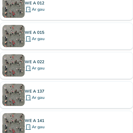
WE A 012
door_front
Ar gau
WE A 015
door_front
Ar gau
WE A 022
door_front
Ar gau
WE A 137
door_front
Ar gau
WE A 141
door_front
Ar gau