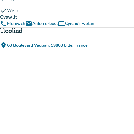
check
Wi-Fi
Cyswllt
phone
email
computer
Ffoniwch
Anfon e-bost
Cyrchu'r wefan
(tab newydd)
Lleoliad
place
60 Boulevard Vauban, 59800 Lille, France
(agor yn Google Maps)
(tab newydd)