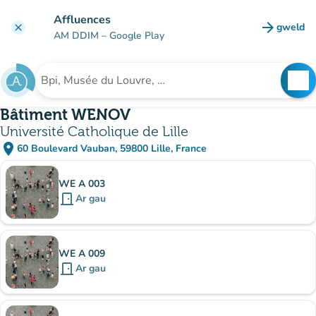
Mynd i'r prif gynnwys
Affluences
arrow_forward
gweld
clear
(tab n
AM DDIM
– Google Play
search
See
Chwilio am sefydliad
Bâtiment WENOV
Université Catholique de Lille
place
60 Boulevard Vauban, 59800 Lille, France
(agor yn Google Maps)
(tab newydd)
Is-sefydliadau
WE A 003
door_front
Ar gau
WE A 009
door_front
Ar gau