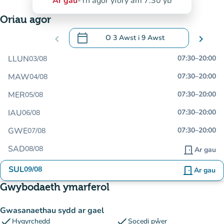
Ar gau
-
Yn agor yfory am 7:30 yb
Oriau agor
calendar_today
chevron_left
O
3 Awst
i
9 Awst
chevron_right
.
Agor y calendr i newid dyddiadau
LLUN
07:30
–
20:00
03/08
MAW
07:30
–
20:00
04/08
MER
07:30
–
20:00
05/08
IAU
07:30
–
20:00
06/08
GWE
07:30
–
20:00
07/08
SAD
08/08
door_front
Ar gau
SUL
09/08
door_front
Ar gau
Gwybodaeth ymarferol
Gwasanaethau sydd ar gael
check
check
Hygyrchedd
Socedi pŵer