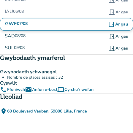
door_front
Ar gau
IAU
06/08
door_front
Ar gau
GWE
07/08
door_front
Ar gau
SAD
08/08
door_front
Ar gau
SUL
09/08
door_front
Ar gau
Gwybodaeth ymarferol
Gwybodaeth ychwanegol
Nombre de places assises : 32
Cyswllt
phone
email
computer
Ffoniwch
Anfon e-bost
Cyrchu'r wefan
(tab newydd)
Lleoliad
place
60 Boulevard Vauban, 59800 Lille, France
(agor yn Google Maps)
(tab newydd)