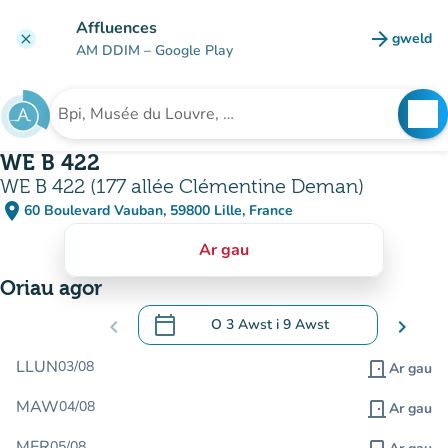
Mynd i'r prif gynnwys
Affluences
arrow_forward
gweld
clear
(tab n
AM DDIM
– Google Play
search
See
Chwilio am sefydliad
WE B 422
WE B 422 (177 allée Clémentine Deman)
place
60 Boulevard Vauban, 59800 Lille, France
(agor yn Google Maps)
(tab newydd)
Ar gau
Oriau agor
calendar_today
chevron_left
O
3 Awst
i
9 Awst
chevron_right
.
Agor y calendr i newid dyddiadau
LLUN
03/08
door_front
Ar gau
MAW
04/08
door_front
Ar gau
MER
05/08