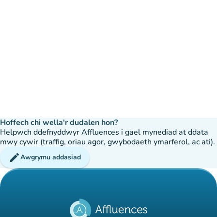
Hoffech chi wella'r dudalen hon?
Helpwch ddefnyddwyr Affluences i gael mynediad at ddata
mwy cywir (traffig, oriau agor, gwybodaeth ymarferol, ac ati).
edit
Awgrymu addasiad