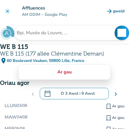
Mynd i'r prif gynnwys
Affluences
arrow_forward
gweld
clear
(tab n
AM DDIM
– Google Play
search
See
Chwilio am sefydliad
WE B 115
WE B 115 (177 allée Clémentine Deman)
place
60 Boulevard Vauban, 59800 Lille, France
(agor yn Google Maps)
(tab newydd)
Ar gau
Oriau agor
calendar_today
chevron_left
O
3 Awst
i
9 Awst
chevron_right
.
Agor y calendr i newid dyddiadau
LLUN
03/08
door_front
Ar gau
MAW
04/08
door_front
Ar gau
MER
05/08