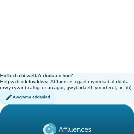
Hoffech chi wella'r dudalen hon?
Helpwch ddefnyddwyr Affluences i gael mynediad at ddata
mwy cywir (traffig, oriau agor, gwybodaeth ymarferol, ac ati).
edit
Awgrymu addasiad