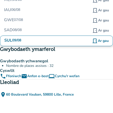
door_front
Ar gau
IAU
06/08
door_front
Ar gau
GWE
07/08
door_front
Ar gau
SAD
08/08
door_front
Ar gau
SUL
09/08
door_front
Ar gau
Gwybodaeth ymarferol
Gwybodaeth ychwanegol
Nombre de places assises : 32
Cyswllt
phone
email
computer
Ffoniwch
Anfon e-bost
Cyrchu'r wefan
(tab newydd)
Lleoliad
place
60 Boulevard Vauban, 59800 Lille, France
(agor yn Google Maps)
(tab newydd)