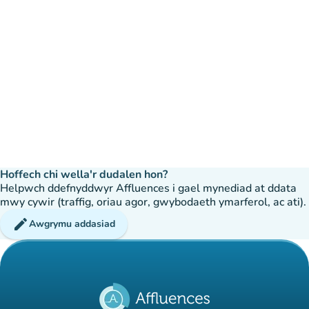
Hoffech chi wella'r dudalen hon?
Helpwch ddefnyddwyr Affluences i gael mynediad at ddata
mwy cywir (traffig, oriau agor, gwybodaeth ymarferol, ac ati).
edit
Awgrymu addasiad