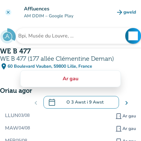
Mynd i'r prif gynnwys
Affluences
arrow_forward
gweld
clear
(tab n
AM DDIM
– Google Play
search
See
Chwilio am sefydliad
WE B 477
WE B 477 (177 allée Clémentine Deman)
place
60 Boulevard Vauban, 59800 Lille, France
(agor yn Google Maps)
(tab newydd)
Ar gau
Oriau agor
calendar_today
chevron_left
O
3 Awst
i
9 Awst
chevron_right
.
Agor y calendr i newid dyddiadau
LLUN
03/08
door_front
Ar gau
MAW
04/08
door_front
Ar gau
MER
05/08