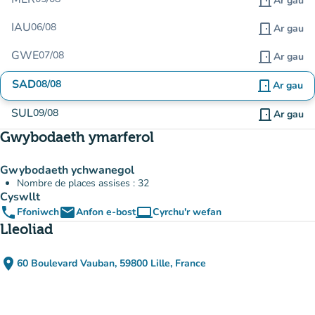
door_front
Ar gau
IAU
06/08
door_front
Ar gau
GWE
07/08
door_front
Ar gau
SAD
08/08
door_front
Ar gau
SUL
09/08
door_front
Ar gau
Gwybodaeth ymarferol
Gwybodaeth ychwanegol
Nombre de places assises : 32
Cyswllt
phone
email
computer
Ffoniwch
Anfon e-bost
Cyrchu'r wefan
(tab newydd)
Lleoliad
place
60 Boulevard Vauban, 59800 Lille, France
(agor yn Google Maps)
(tab newydd)