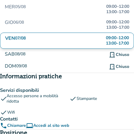
MER
09:00
–
12:00
05/08
13:00
–
17:00
GIO
09:00
–
12:00
06/08
13:00
–
17:00
VEN
09:00
–
12:00
07/08
13:00
–
17:00
SAB
08/08
door_front
Chiuso
DOM
09/08
door_front
Chiuso
Informazioni pratiche
Servizi disponibili
Accesso persone a mobilità
check
check
Stampante
ridotta
check
Wifi
Contatti
phone
computer
Chiamare
Accedi al sito web
(nuova scheda)
Posizione