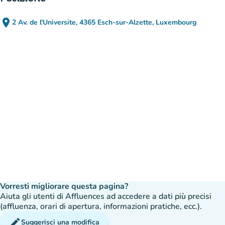
place
2 Av. de l'Universite, 4365 Esch-sur-Alzette, Luxembourg
(apri in Google Maps)
(nuova scheda)
Vorresti migliorare questa pagina?
Aiuta gli utenti di Affluences ad accedere a dati più precisi
(affluenza, orari di apertura, informazioni pratiche, ecc.).
edit
Suggerisci una modifica