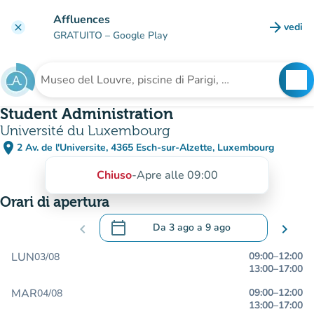
Vai al contenuto principale
Affluences
arrow_forward
vedi
clear
(nuova
GRATUITO
– Google Play
search
See
Cerca una struttura
Student Administration
Université du Luxembourg
place
2 Av. de l'Universite, 4365 Esch-sur-Alzette, Luxembourg
(apri in Google Maps)
(nuova scheda)
Chiuso
-
Apre alle 09:00
Orari di apertura
calendar_today
chevron_left
Da
3 ago
a
9 ago
chevron_right
.
Aprire il calendario per modificare le da
LUN
09:00
–
12:00
03/08
13:00
–
17:00
MAR
09:00
–
12:00
04/08
13:00
–
17:00