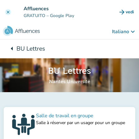
Vai al contenuto principale
Affluences
arrow_forward
vedi
clear
(nuova
GRATUITO
– Google Play
keyboard_arrow_down
Italiano
arrow_left
BU Lettres
Torna a:
BU Lettres
Nantes Université
Salle de travail en groupe
Salle à réserver par un usager pour un groupe