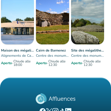
Affluenza
:
Fluido
man
man
man
Maison des mégalithes - Carnac
Cairn de Barnenez
Site des mégalithes de Locmariaquer
Alignements de Carnac
Centre des monuments nationaux
Centre des monuments nationaux
Chiude alle
Chiude alle
Chiude alle
Aperto
-
Aperto
-
Aperto
-
18:00
12:30
12:30
Elementi 1 a 3 su 3
(nuova scheda)
(nuova scheda)
(nuova scheda)
(nuova scheda)
(nuova scheda)