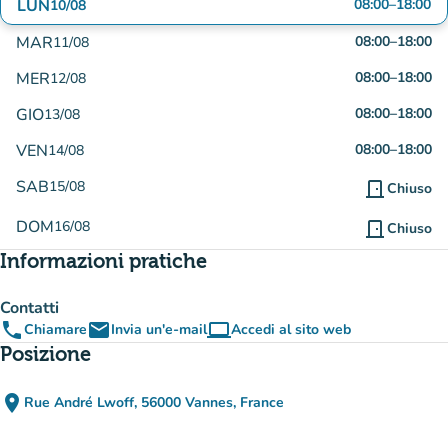
LUN
08:00
–
18:00
10/08
MAR
08:00
–
18:00
11/08
MER
08:00
–
18:00
12/08
GIO
08:00
–
18:00
13/08
VEN
08:00
–
18:00
14/08
SAB
15/08
door_front
Chiuso
DOM
16/08
door_front
Chiuso
Informazioni pratiche
Contatti
phone
email
computer
Chiamare
Invia un'e-mail
Accedi al sito web
(nuova scheda)
Posizione
place
Rue André Lwoff, 56000 Vannes, France
(apri in Google Maps)
(nuova scheda)