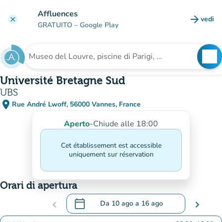
Vai al contenuto principale
Affluences
arrow_forward
vedi
clear
(nuova
GRATUITO
– Google Play
search
See
Cerca una struttura
Université Bretagne Sud
UBS
place
Rue André Lwoff, 56000 Vannes, France
(apri in Google Maps)
(nuova scheda)
Aperto
-
Chiude alle 18:00
Cet établissement est accessible
uniquement sur réservation
Orari di apertura
calendar_today
chevron_left
Da
10 ago
a
16 ago
chevron_right
.
Aprire il calendario per modificare le dat