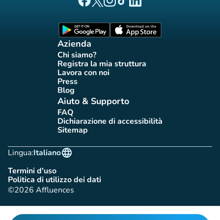
Pagina Facebook di Affluences
Pagina Twitter di Affluences
Pagina Instagram di Affluences
Pagina Tiktok di Affluences
Pagina LinkedIn di Afflue
(nuova scheda)
(nuova scheda)
Azienda
Chi siamo?
(nuova scheda)
Registra la mia struttura
(nuova scheda)
Lavora con noi
(nuova scheda)
Press
(nuova scheda)
Blog
(nuova scheda)
Aiuto & Supporto
FAQ
(nuova scheda)
Dichiarazione di accessibilità
(nuova scheda)
Sitemap
(nuova scheda)
language
Lingua:
Italiano
Termini d'uso
(nuova scheda)
Politica di utilizzo dei dati
(nuova scheda)
©2026 Affluences