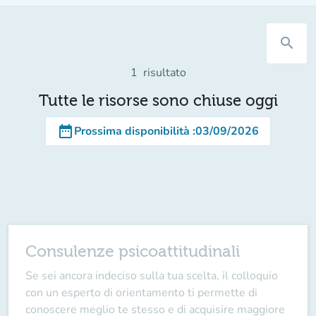
search
1
risultato
Tutte le risorse sono chiuse oggi
date_range
Prossima disponibilità
:
03/09/2026
Consulenze psicoattitudinali
Se sei ancora indeciso sulla tua scelta, il colloquio
con un esperto di orientamento ti permette di
conoscere meglio te stesso e di acquisire maggiore