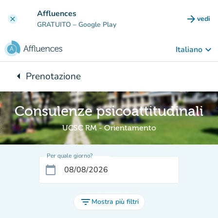
Vai al contenuto principale
Affluences
arrow_forward
vedi
clear
(nuova
GRATUITO
– Google Play
keyboard_arrow_down
Italiano
arrow_left
Prenotazione
Torna a:
Consulenze psicoattitudinali
UCSC RM - Orientamento
Per quale giorno?
calendar_today
filter_list
Mostra più filtri