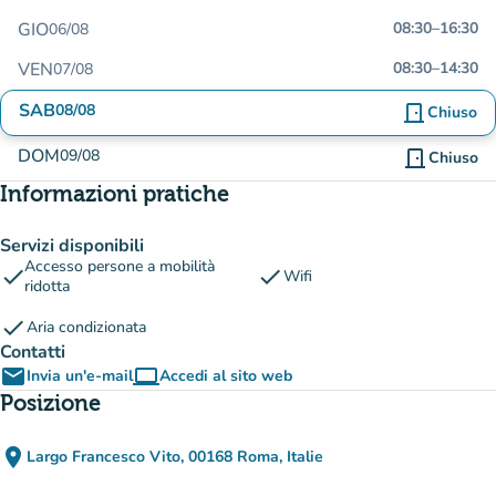
GIO
08:30
–
16:30
06/08
VEN
08:30
–
14:30
07/08
SAB
08/08
door_front
Chiuso
DOM
09/08
door_front
Chiuso
Informazioni pratiche
Servizi disponibili
Accesso persone a mobilità
check
check
Wifi
ridotta
check
Aria condizionata
Contatti
email
computer
Invia un'e-mail
Accedi al sito web
(nuova scheda)
Posizione
place
Largo Francesco Vito, 00168 Roma, Italie
(apri in Google Maps)
(nuova scheda)