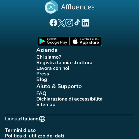
(nuova scheda)
(nuova scheda)
(nuova scheda)
(nuova scheda)
(nuova scheda)
Pagina Facebook di Affluences
Pagina Twitter di Affluences
Pagina Instagram di Affluences
Pagina Tiktok di Affluences
Pagina LinkedIn di Afflue
(nuova scheda)
(nuova scheda)
Azienda
Chi siamo?
(nuova scheda)
Registra la mia struttura
(nuova scheda)
Lavora con noi
(nuova scheda)
Press
(nuova scheda)
Blog
(nuova scheda)
Aiuto & Supporto
FAQ
(nuova scheda)
Dichiarazione di accessibilità
(nuova scheda)
Sitemap
(nuova scheda)
language
Lingua:
Italiano
Termini d'uso
(nuova scheda)
Politica di utilizzo dei dati
(nuova scheda)