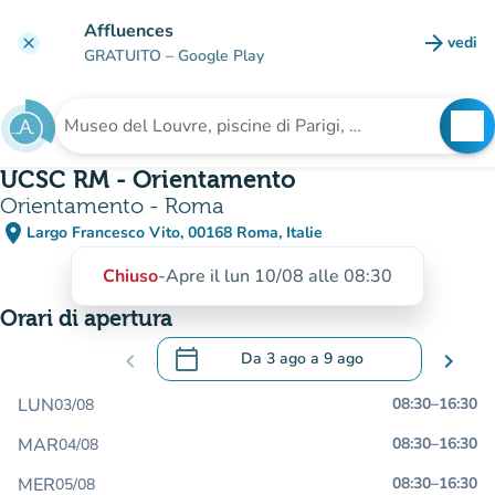
Vai al contenuto principale
Affluences
arrow_forward
vedi
clear
(nuova
GRATUITO
– Google Play
search
See
Cerca una struttura
UCSC RM - Orientamento
Orientamento - Roma
place
Largo Francesco Vito, 00168 Roma, Italie
(apri in Google Maps)
(nuova scheda)
Chiuso
-
Apre il lun 10/08 alle 08:30
Orari di apertura
calendar_today
chevron_left
Da
3 ago
a
9 ago
chevron_right
.
Aprire il calendario per modificare le da
LUN
08:30
–
16:30
03/08
MAR
08:30
–
16:30
04/08
MER
08:30
–
16:30
05/08